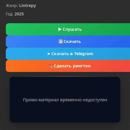
Жанр:
Lintrepy
Год:
2025
▶
Слушать
⬇
Скачать
➤
Скачать в Telegram
✂
Сделать рингтон
Промо-материал временно недоступен