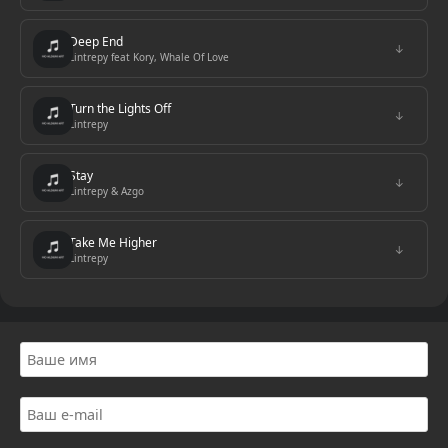
Deep End
↓
Lintrepy feat Kory, Whale Of Love
Turn the Lights Off
↓
Lintrepy
Stay
↓
Lintrepy & Azgo
Take Me Higher
↓
Lintrepy