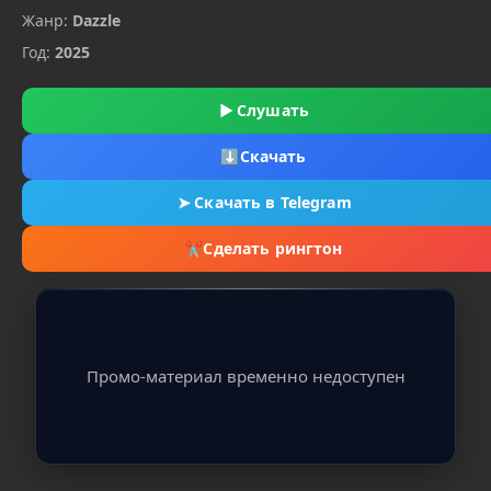
Жанр:
Dazzle
Год:
2025
▶
Слушать
⬇
Скачать
➤
Скачать в Telegram
✂
Сделать рингтон
Промо-материал временно недоступен