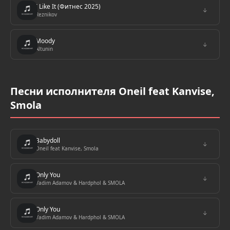
I Like It (Фитнес 2025)
↓
Reznikov
Moody
↓
Altunin
Песни исполнителя Oneil feat Kanvise,
Smola
Babydoll
↓
Oneil feat Kanvise, Smola
Only You
↓
Vadim Adamov & Hardphol & SMOLA
Only You
↓
Vadim Adamov & Hardphol & SMOLA