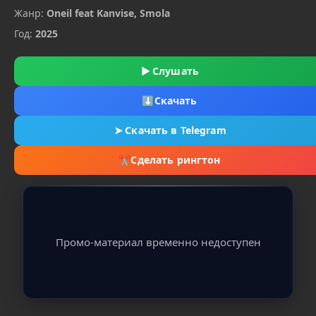
Жанр:
Oneil feat Kanvise, Smola
Год:
2025
▶
Слушать
⬇
Скачать
➤
Скачать в Telegram
✂
Сделать рингтон
Промо-материал временно недоступен