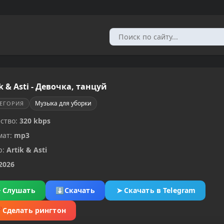
k & Asti - Девочка, танцуй
Музыка для уборки
ТЕГОРИЯ
ство:
320 kbps
мат:
mp3
р:
Artik & Asti
2026
▶
Слушать
⬇
Скачать
➤
Скачать в Telegram
✂
Сделать рингтон