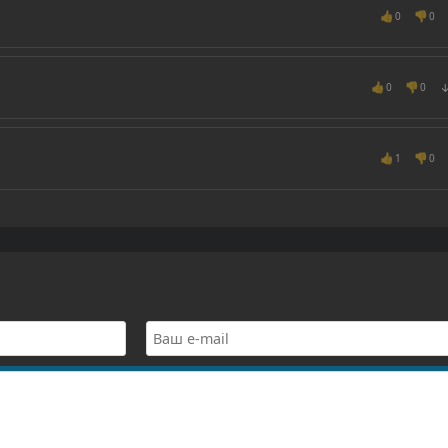
👍
👎
0
0
👍
👎
0
0
👍
👎
1
0