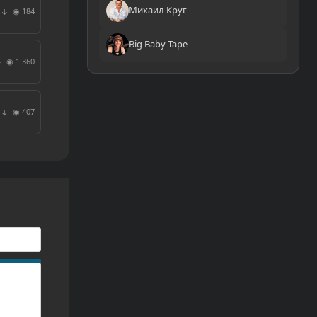
Михаил Круг
◉ 184
↓
Big Baby Tape
◉ 1 360
↓
◉ 407
↓