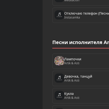
Meditacion
Отключаю телефон (Песни
Instasamka
Песни исполнителя Art
Лампочки
Artik & Asti
Девочка, танцуй
Artik & Asti
Кукла
Artik & Asti