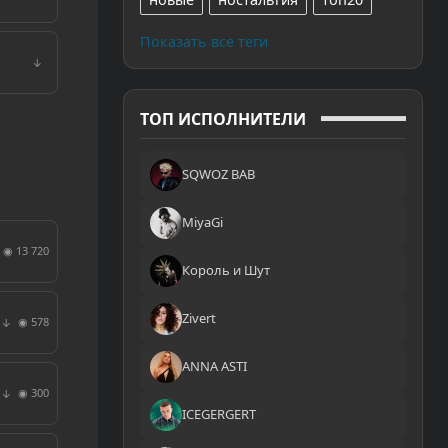
Показать все теги
↓
ТОП ИСПОЛНИТЕЛИ
SQWOZ BAB
MiyaGi
◉ 13 720
Король и Шут
Zivert
◉ 578
↓
ANNA ASTI
◉ 300
↓
ICEGERGERT