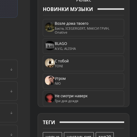
НОВИНКИ МУЗЫКИ
Возле дома твоего
Баста, ICEGERGERT, МАКСИ ГРИН,
Onative
BLAGO
A.V.G, ALISHA
С тобой
TONI
↓
Утром
NЮ
↓
Не смотри наверх
Три дня дождя
↓
ТЕГИ
↓
новые
ностальгия
топ20