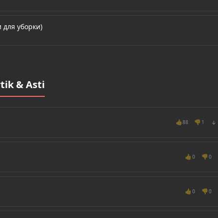
 для уборки)
ik & Asti
👍
👎
88
1
↓
👍
👎
0
0
👍
👎
0
0