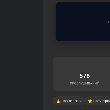
П
578
ПРОСЛУШИВАНИЙ
🔥
⭐
Новые песни
Популярна