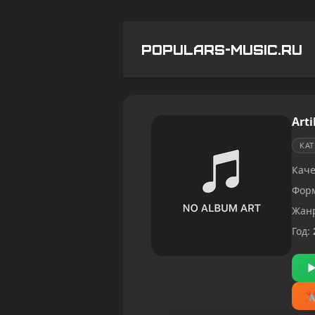
POPULARS-MUSIC.RU
Arti
КА
Каче
Фор
Жан
Год: