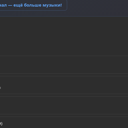
анал — ещё больше музыки!
в
и)