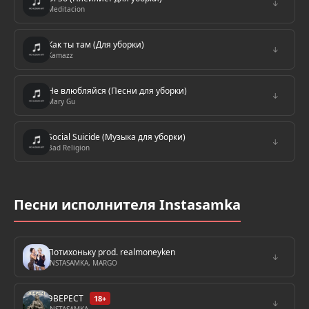
↓
Meditacion
Как ты там (Для уборки)
↓
Kamazz
Не влюбляйся (Песни для уборки)
↓
Mary Gu
Social Suicide (Музыка для уборки)
↓
Bad Religion
Песни исполнителя Instasamka
Потихоньку prod. realmoneyken
↓
INSTASAMKA, MARGO
ЭВЕРЕСТ
18+
↓