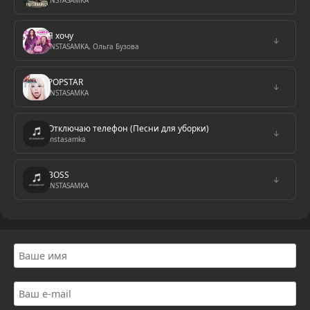
INSTASAMKA
Я хочу
↓
INSTASAMKA, Ольга Бузова
POPSTAR
↓
INSTASAMKA
Отключаю телефон (Песни для уборки)
↓
Instasamka
BOSS
↓
INSTASAMKA