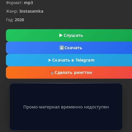
Формат:
mp3
Жанр:
Instasamka
Год:
2026
▶
Слушать
⬇
Скачать
➤
Скачать в Telegram
✂
Сделать рингтон
Промо-материал временно недоступен