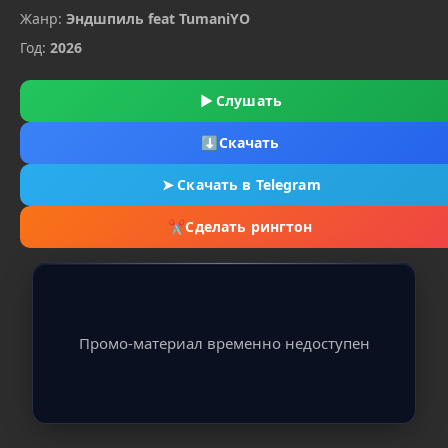
Жанр:
Эндшпиль feat TumaniYO
Год:
2026
▶
Слушать
⬇
Скачать
➤
Скачать в Telegram
✂
Сделать рингтон
Промо-материал временно недоступен