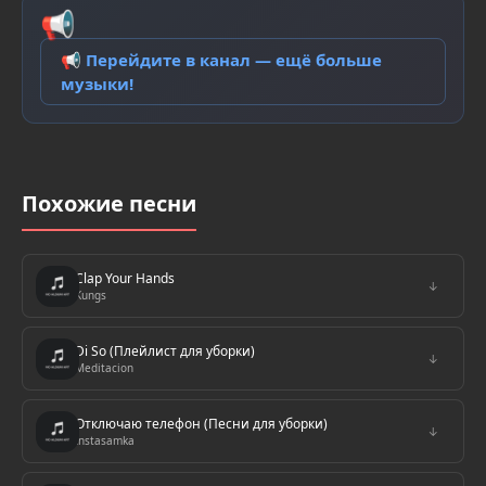
📢
📢 Перейдите в канал — ещё больше
музыки!
Похожие песни
Clap Your Hands
↓
Kungs
Di So (Плейлист для уборки)
↓
Meditacion
Отключаю телефон (Песни для уборки)
↓
Instasamka