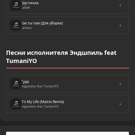
Грустинка
↓
Хабиб
Как ты там (Для уборки)
↓
Kamazz
Песни исполнителя Эндшпиль feat
TumaniYO
Туда
↓
Эндшпиль feat TumaniYO
It's My Life (Matrix Remix)
↓
Эндшпиль feat TumaniYO