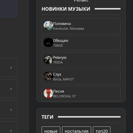
НОВИНКИ МУЗЫКИ
Половина
Kambulat, Минаева
Обещаю
10AGE
Ревную
TRIDA
↓
Слух
Biicla, MAYOT
↓
Песня
BELOBOKA, ST
↓
ТЕГИ
новые
ностальгия
топ20
↓