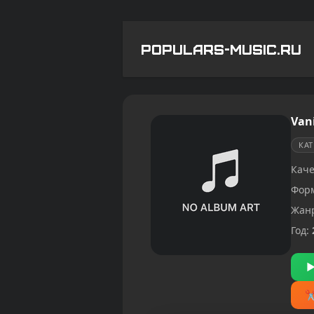
POPULARS-MUSIC.RU
Vani
КА
Каче
Фор
Жан
Год: