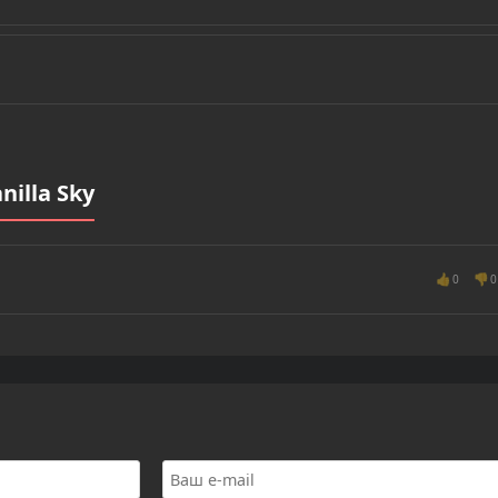
illa Sky
👍
👎
0
0