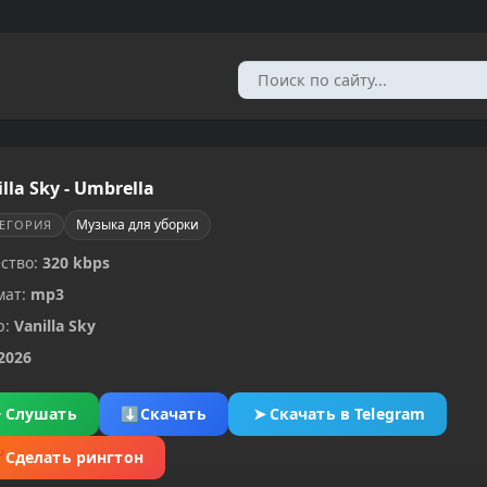
lla Sky - Umbrella
Музыка для уборки
ТЕГОРИЯ
ство:
320 kbps
мат:
mp3
р:
Vanilla Sky
2026
▶
Слушать
⬇
Скачать
➤
Скачать в Telegram
✂
Сделать рингтон