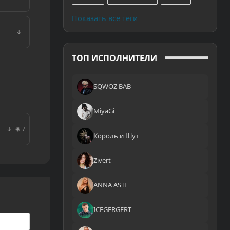
Показать все теги
↓
ТОП ИСПОЛНИТЕЛИ
SQWOZ BAB
MiyaGi
◉ 7
↓
Король и Шут
Zivert
ANNA ASTI
ICEGERGERT