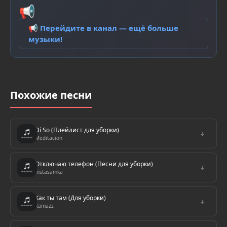
📢
📢 Перейдите в канал — ещё больше
музыки!
Похожие песни
Di So (Плейлист для уборки)
↓
Meditacion
Отключаю телефон (Песни для уборки)
↓
Instasamka
Как ты там (Для уборки)
↓
Kamazz