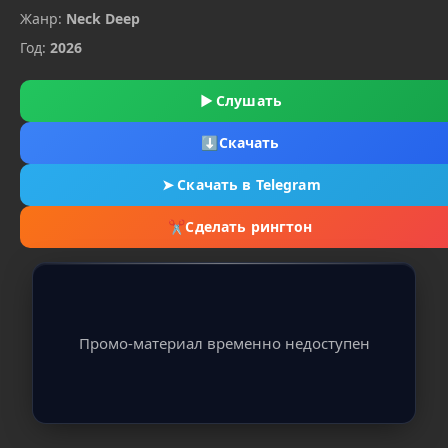
Жанр:
Neck Deep
Год:
2026
▶
Слушать
⬇
Скачать
➤
Скачать в Telegram
✂
Сделать рингтон
Промо-материал временно недоступен