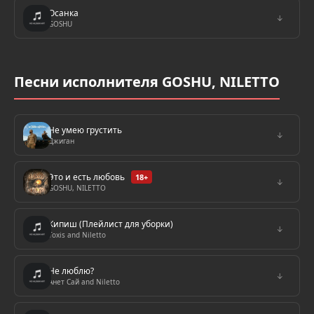
Осанка
↓
GOSHU
Песни исполнителя GOSHU, NILETTO
Не умею грустить
↓
Джиган
Это и есть любовь
18+
↓
GOSHU, NILETTO
Кипиш (Плейлист для уборки)
↓
Toxis and Niletto
Не люблю?
↓
Анет Сай and Niletto