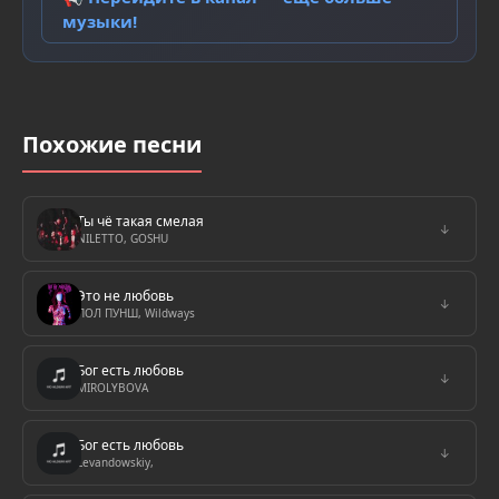
музыки!
Похожие песни
Ты чё такая смелая
↓
NILETTO, GOSHU
Это не любовь
↓
ПОЛ ПУНШ, Wildways
Бог есть любовь
↓
MIROLYBOVA
Бог есть любовь
↓
Levandowskiy,