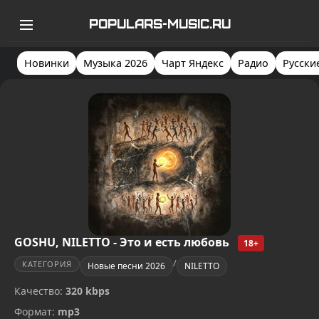
POPULARS-MUSIC.RU
Новинки
Музыка 2026
Чарт Яндекс
Радио
Русски
GOSHU, NILETTO - Это и есть любовь
18+
/
КАТЕГОРИЯ
Новые песни 2026
NILETTO
Качество:
320 kbps
Формат:
mp3