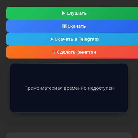
▶
Слушать
⬇
Скачать
➤
Скачать в Telegram
✂
Сделать рингтон
Промо-материал временно недоступен