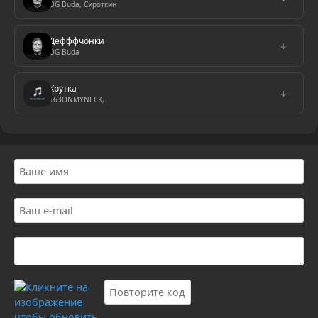
OG Buda, Сироткин
Дефффчонки
↓
OG Buda
Крутка
↓
163ONMYNECK,