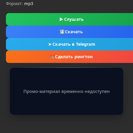
Формат:
mp3
▶
Слушать
⬇
Скачать
➤
Скачать в Telegram
✂
Сделать рингтон
Промо-материал временно недоступен