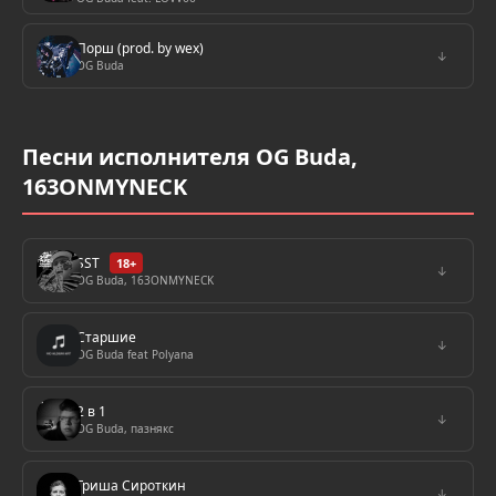
Порш (prod. by wex)
↓
OG Buda
Песни исполнителя OG Buda,
163ONMYNECK
SST
18+
↓
OG Buda, 163ONMYNECK
Старшие
↓
OG Buda feat Polyana
2 в 1
↓
OG Buda, пазнякс
Гриша Сироткин
↓