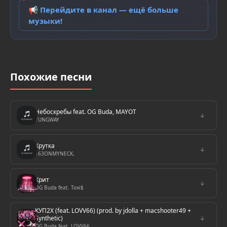
📢 Перейдите в канал — ещё больше
музыки!
Похожие песни
Небоскребы feat. OG Buda, MAYOT
↓
YUNGWAY
Крутка
↓
163ONMYNECK,
Крит
↓
OG Buda feat. Toxi$
КУП2Х (feat. LOVV66) (prod. by jdolla + macshooter49 +
Synthetic)
↓
OG Buda feat. LOVV66