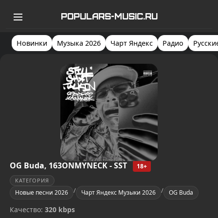
POPULARS-MUSIC.RU
Новинки
Музыка 2026
Чарт Яндекс
Радио
Русски
OG Buda, 163ONMYNECK - SST
18+
КАТЕГОРИЯ
/
/
Новые песни 2026
Чарт Яндекс Музыки 2026
OG Buda
Качество:
320 kbps