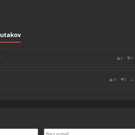
utakov
)
👍
👎
8
0
👍
👎
34
0
↓