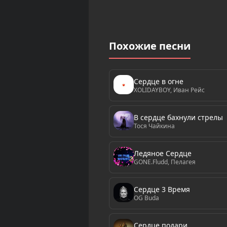
Похожие песни
Сердце в огне
XOLIDAYBOY, Иван Рейс
В сердце бахнули стрелы
Тося Чайкина
Ледяное Сердце
GONE.Fludd, Пелагея
Сердце 3 Время
OG Buda
Сердце подари