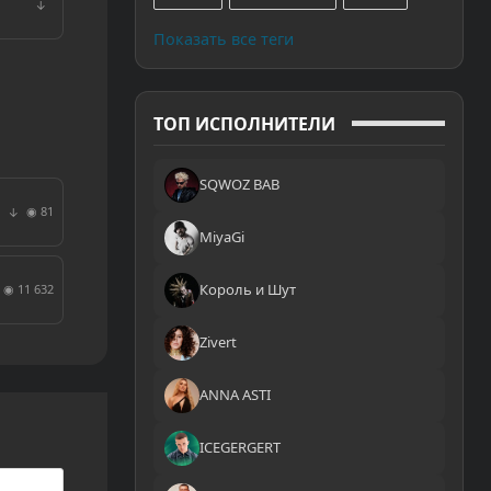
↓
Показать все теги
ТОП ИСПОЛНИТЕЛИ
SQWOZ BAB
◉ 81
↓
MiyaGi
Король и Шут
◉ 11 632
Zivert
ANNA ASTI
ICEGERGERT