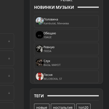
НОВИНКИ МУЗЫКИ
Половина
Kambulat, Минаева
Обещаю
10AGE
↓
Ревную
TRIDA
↓
Слух
Biicla, MAYOT
Песня
↓
BELOBOKA, ST
↓
ТЕГИ
новые
ностальгия
топ20