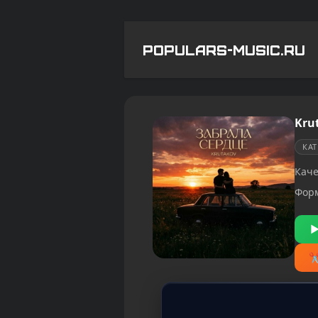
POPULARS-MUSIC.RU
Kru
КА
Каче
Фор