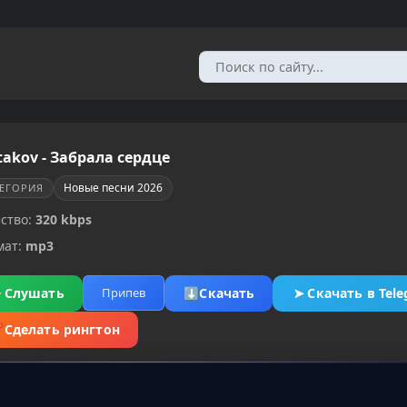
takov - Забрала сердце
Новые песни 2026
ТЕГОРИЯ
ство:
320 kbps
мат:
mp3
▶
Слушать
⬇
Скачать
➤
Скачать в Tel
Припев
✂
Сделать рингтон