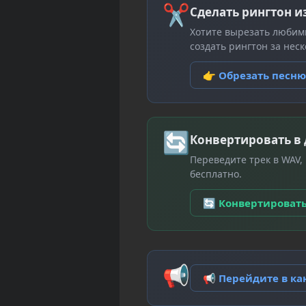
✂
Сделать рингтон и
Хотите вырезать любим
создать рингтон за неск
👉 Обрезать песн
🔄
Конвертировать в
Переведите трек в WAV,
бесплатно.
🔄 Конвертироват
📢
📢 Перейдите в к