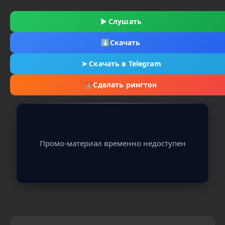
▶
Слушать
⬇
Скачать
➤
Скачать в Telegram
✂
Сделать рингтон
Промо-материал временно недоступен