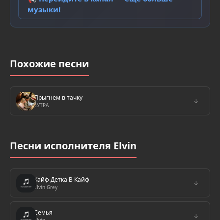
музыки!
Похожие песни
Прыгнем в тачку
↓
5УТРА
Песни исполнителя Elvin
Кайф Детка В Кайф
↓
Elvin Grey
Семья
↓