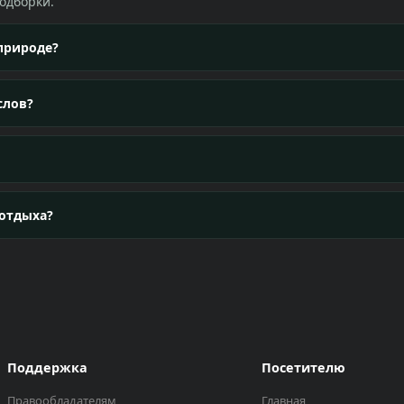
одборки.
 природе?
слов?
 отдыха?
Поддержка
Посетителю
Правообладателям
Главная