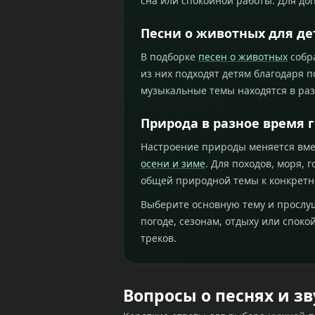
сна или спокойной работы. Для д
Песни о животных для де
В подборке
песен о животных
собра
из них подходят детям благодаря 
музыкальные темы находятся в ра
Природа в разное время 
Настроение природы меняется вме
осени и зиме
. Для походов, моря, 
общей природной темы к конкретн
Выберите основную тему и прослу
погоде, сезонам, отдыху или спок
треков.
Вопросы о песнях и з