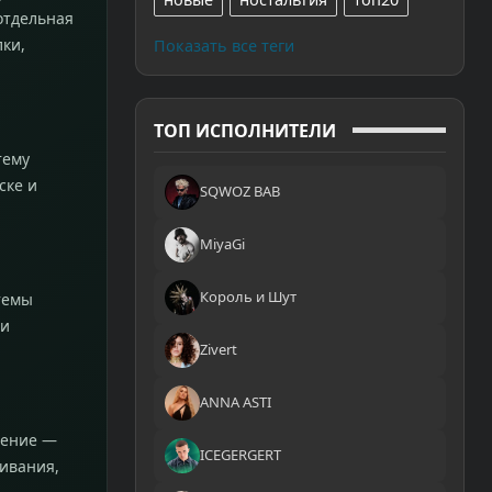
отдельная
лки,
Показать все теги
ТОП ИСПОЛНИТЕЛИ
тему
ске и
SQWOZ BAB
MiyaGi
Король и Шут
темы
 и
Zivert
ANNA ASTI
жение —
ICEGERGERT
шивания,