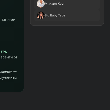
Михаил Круг
Big Baby Tape
. Многие
лете,
перейти от
азделам —
случайных