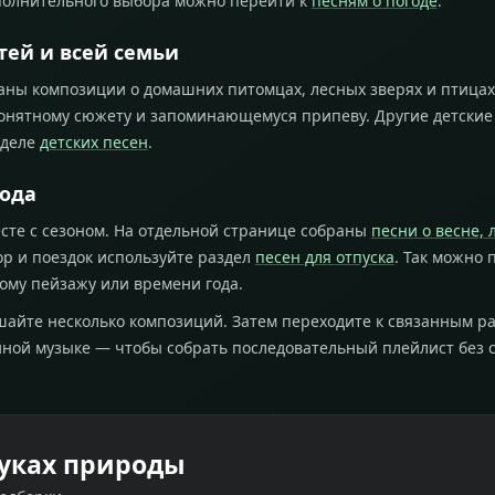
ополнительного выбора можно перейти к
песням о погоде
.
тей и всей семьи
ны композиции о домашних питомцах, лесных зверях и птицах
понятному сюжету и запоминающемуся припеву. Другие детские
зделе
детских песен
.
года
сте с сезоном. На отдельной странице собраны
песни о весне, 
гор и поездок используйте раздел
песен для отпуска
. Так можно 
ому пейзажу или времени года.
шайте несколько композиций. Затем переходите к связанным р
ойной музыке — чтобы собрать последовательный плейлист без 
вуках природы