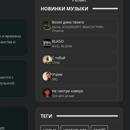
НОВИНКИ МУЗЫКИ
Возле дома твоего
Баста, ICEGERGERT, МАКСИ ГРИН,
Onative
ы и времена
BLAGO
анства и
A.V.G, ALISHA
С тобой
TONI
Утром
аются с
NЮ
музыкой.
Не смотри наверх
Три дня дождя
ТЕГИ
ную
новые
ностальгия
топ20