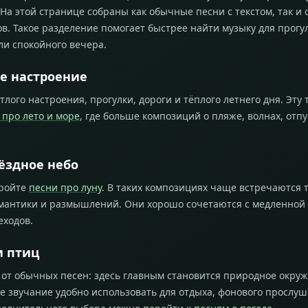
На этой странице собраны как обычные песни с текстом, так и 
в. Такое разделение помогает быстрее найти музыку для прогу
ли спокойного вечера.
ее настроение
тлого настроения, прогулки, дороги и тёплого летнего дня. Эту 
 про лето и море
, где больше композиций о пляже, волнах, отпу
вёздное небо
кройте
песни про луну
. В таких композициях чаще встречаются 
омантики и размышлений. Они хорошо сочетаются с медленной
еходов.
и птиц
 от обычных песен: здесь главным становится природное окру
ое звучание удобно использовать для отдыха, фонового прослу