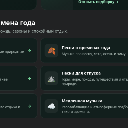
Открыть подборку
→
емена года
дождь, сезоны и спокойный отдых.
Песни о временах года
🍂
→
угие природные
Музыка про весну, лето, осень и зиму.
Песни для отпуска
⛰️
→
етнее
Горы, море, походы, путешествия и от
природе.
Медленная музыка
☁️
→
го отдыха и
Расслабляющие и атмосферные подбо
тихого времени.