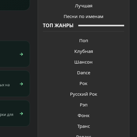
Лучшая
Песни по именам
ТОП ЖАНРЫ
Поп
Клубная
→
Шансон
Dance
Рок
→
дых на
Русский Рок
Рэп
→
рки для
Фонк
Транс
Релакс