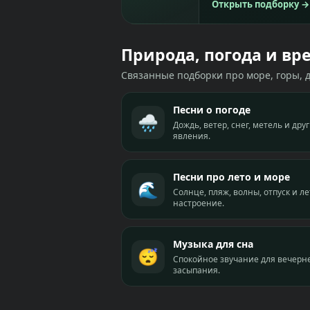
Открыть подборку
→
Природа, погода и вр
Связанные подборки про море, горы, 
Песни о погоде
🌧️
Дождь, ветер, снег, метель и др
явления.
Песни про лето и море
🌊
Солнце, пляж, волны, отпуск и л
настроение.
Музыка для сна
😴
Спокойное звучание для вечерне
засыпания.