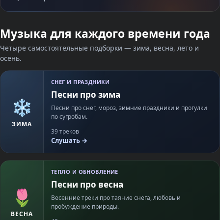
Музыка для каждого времени года
Четыре самостоятельные подборки — зима, весна, лето и
осень.
СНЕГ И ПРАЗДНИКИ
Песни про зима
❄️
Песни про снег, мороз, зимние праздники и прогулки
по сугробам.
ЗИМА
39 треков
Слушать →
ТЕПЛО И ОБНОВЛЕНИЕ
Песни про весна
🌷
Весенние треки про таяние снега, любовь и
пробуждение природы.
ВЕСНА