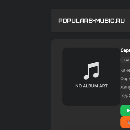
POPULARS-MUSIC.RU
Сер
КА
Каче
Фор
Жан
Год: