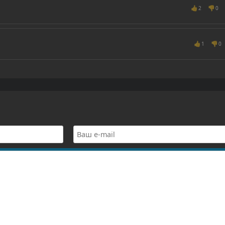
👍
👎
2
0
👍
👎
1
0