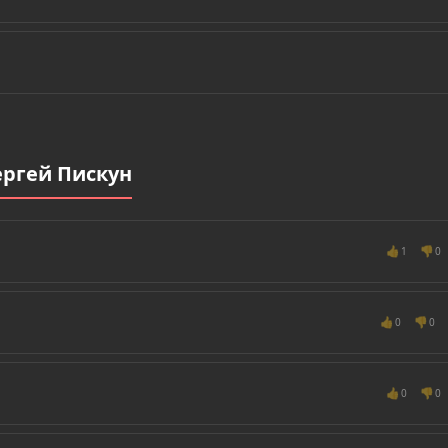
ергей Пискун
👍
👎
1
0
👍
👎
0
0
👍
👎
0
0