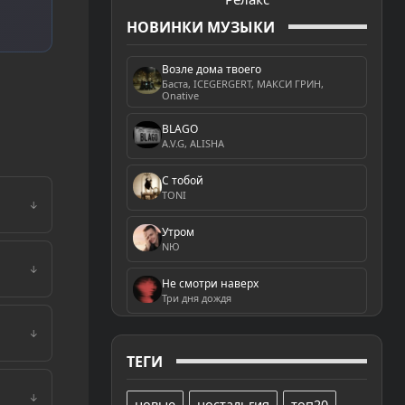
НОВИНКИ МУЗЫКИ
Возле дома твоего
Баста, ICEGERGERT, МАКСИ ГРИН,
Onative
BLAGO
A.V.G, ALISHA
С тобой
TONI
↓
Утром
NЮ
↓
Не смотри наверх
Три дня дождя
↓
ТЕГИ
↓
новые
ностальгия
топ20