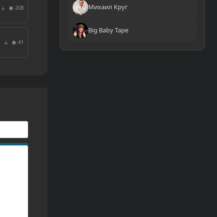
Михаил Круг
◉ 208
↓
Big Baby Tape
◉ 41
↓