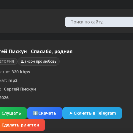
гей Пискун - Спасибо, родная
Шансон про любовь
ТЕГОРИЯ
ство:
320 kbps
мат:
mp3
р:
Сергей Пискун
2026
▶
Слушать
⬇
Скачать
➤
Скачать в Telegram
✂
Сделать рингтон