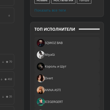
Показать все теги
↓
ТОП ИСПОЛНИТЕЛИ
SQWOZ BAB
MiyaGi
◉ 70
↓
Король и Шут
Zivert
◉ 402
↓
ANNA ASTI
◉ 35
↓
ICEGERGERT