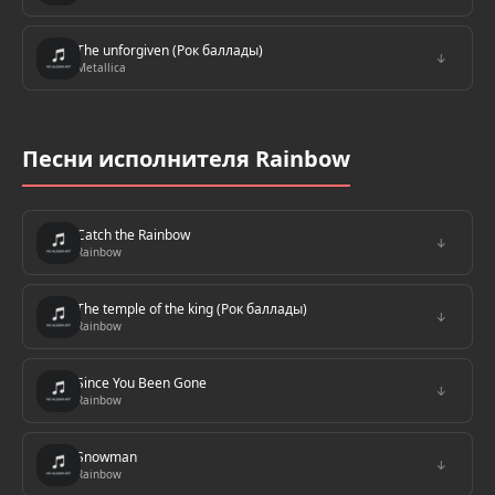
The unforgiven (Рок баллады)
↓
Metallica
Песни исполнителя Rainbow
Catch the Rainbow
↓
Rainbow
The temple of the king (Рок баллады)
↓
Rainbow
Since You Been Gone
↓
Rainbow
Snowman
↓
Rainbow