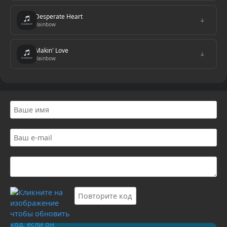
Desperate Heart
↓
Rainbow
Makin' Love
↓
Rainbow