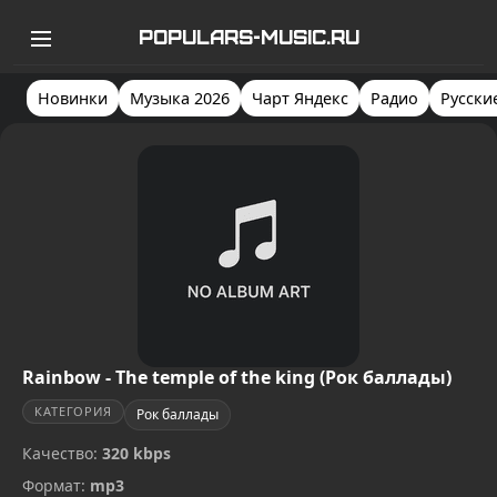
POPULARS-MUSIC.RU
Новинки
Музыка 2026
Чарт Яндекс
Радио
Русски
Rainbow - The temple of the king (Рок баллады)
КАТЕГОРИЯ
Рок баллады
Качество:
320 kbps
Формат:
mp3