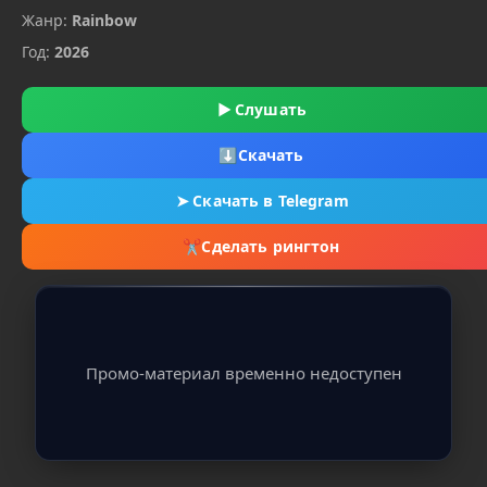
Жанр:
Rainbow
Год:
2026
▶
Слушать
⬇
Скачать
➤
Скачать в Telegram
✂
Сделать рингтон
Промо-материал временно недоступен