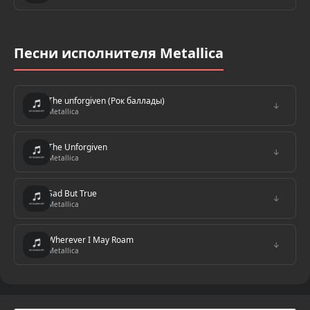
Песни исполнителя Metallica
The unforgiven (Рок баллады)
↓
Metallica
The Unforgiven
↓
Metallica
Sad But True
↓
Metallica
Wherever I May Roam
↓
Metallica