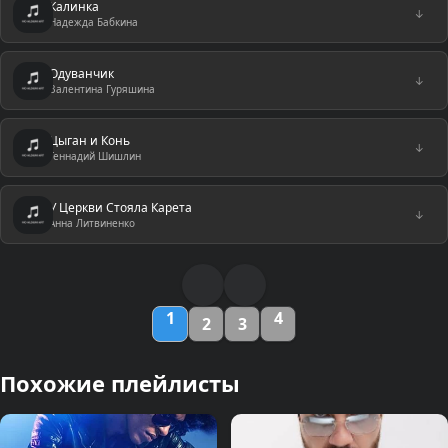
Калинка
↓
Надежда Бабкина
Одуванчик
↓
Валентина Гуряшина
Цыган и Конь
↓
Геннадий Шишлин
У Церкви Стояла Карета
↓
Анна Литвиненко
1
4
2
3
Похожие плейлисты