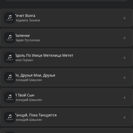
Течет Волга
↓
Людмила Зыкина
Валенки
↓
Лидия Русланова
Вдоль По Улице Метелица Метет
↓
Анна Герман
Эх, Друзья Мои, Друзья
↓
Геннадий Шишлин
Я Твой Сын
↓
Геннадий Шишлин
Танцуй, Пока Танцуется
↓
Геннадий Шишлин