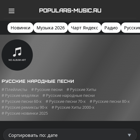
POPULARS-MUSIC.RU
Новинки
Музыка 2026
Чарт Яндекс
Радио
Русски
Русские народные песни
# Плейлисты
# Русские песни
# Русские Хиты
# Русские медляки
# Русские народные песни
# Русские песни 60-х
# Русские песни 70-х
# Русские песни 80-х
# Русские ремиксы 90-х
# Русские Хиты 2000-х
# Русские новинки 2025