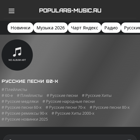
POPULARS-MUSIC.RU
Новинки
Музыка 2026
Чарт Яндекс
Радио
Русски
Русские песни 60-х
# Плейлисты
# 60-e
# Плейлисты
# Русские песни
# Русские Хиты
# Русские медляки
# Русские народные песни
# Русские песни 60-х
# Русские песни 70-х
# Русские песни 80-х
# Русские ремиксы 90-х
# Русские Хиты 2000-х
# Русские новинки 2025