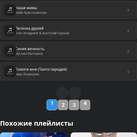
Наши мамы
↓
Майя Кристалинская
Песенка друзей
↓
Олег Анофриев & Анатолий Горохов
Синяя вечность
↓
Муслим Магомаев
Помоги мне (Танго-пародия)
↓
Аида Ведищева
1
4
2
3
Похожие плейлисты