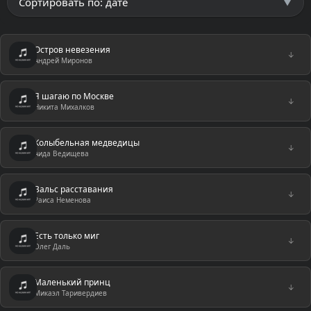
Остров невезения
↓
Андрей Миронов
Я шагаю по Москве
↓
Никита Михалков
Колыбельная медведицы
↓
Аида Ведищева
Вальс расставания
↓
Раиса Неменова
Есть только миг
↓
Олег Даль
Маленький принц
↓
Микаэл Таривердиев