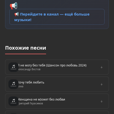
📢
📢 Перейдите в канал — ещё больше
музыки!
Похожие песни
Я не могу без тебя (Шансон про любовь 2024)
↓
Александр Вестов
Хочу тебя любить
↓
Бока
Женщина не м)ожет без любви
↓
Григорий Герасимов