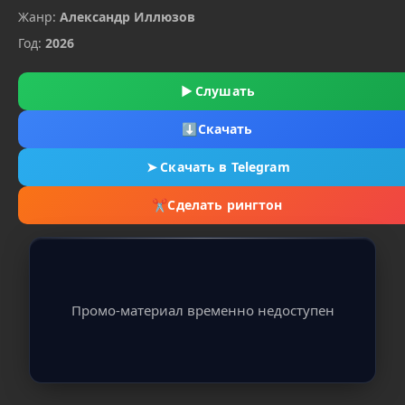
Жанр:
Александр Иллюзов
Год:
2026
▶
Слушать
⬇
Скачать
➤
Скачать в Telegram
✂
Сделать рингтон
Промо-материал временно недоступен