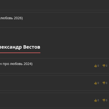
 любовь 2026)
лександр Вестов
он про любовь 2024)
👍
👎
0
0
👍
👎
0
0
👍
👎
0
0