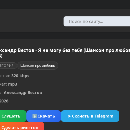
ксандр Вестов - Я не могу без тебя (Шансон про любо
)
Шансон про любовь
ТЕГОРИЯ
ство:
320 kbps
мат:
mp3
р:
Александр Вестов
2026
▶
Слушать
⬇
Скачать
➤
Скачать в Telegram
✂
Сделать рингтон