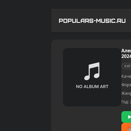
POPULARS-MUSIC.RU
Але
2024
КА
Каче
Фор
Жан
Год: