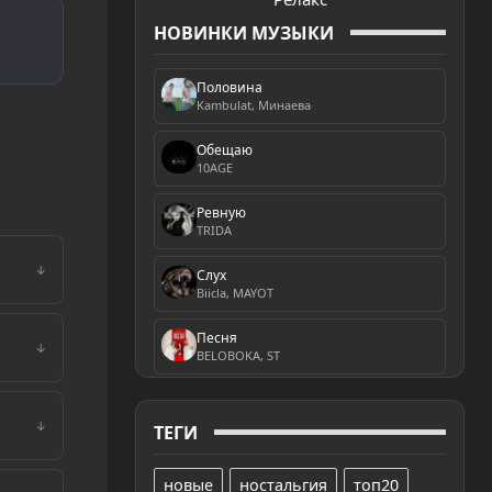
НОВИНКИ МУЗЫКИ
Половина
Kambulat, Минаева
Обещаю
10AGE
Ревную
TRIDA
↓
Слух
Biicla, MAYOT
Песня
↓
BELOBOKA, ST
↓
ТЕГИ
новые
ностальгия
топ20