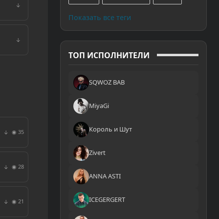
↓
Показать все теги
↓
ТОП ИСПОЛНИТЕЛИ
SQWOZ BAB
MiyaGi
Король и Шут
◉ 35
↓
Zivert
◉ 28
↓
ANNA ASTI
ICEGERGERT
◉ 21
↓