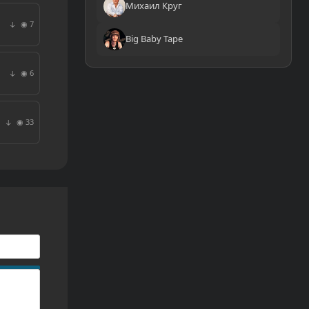
Михаил Круг
◉ 7
↓
Big Baby Tape
◉ 6
↓
◉ 33
↓