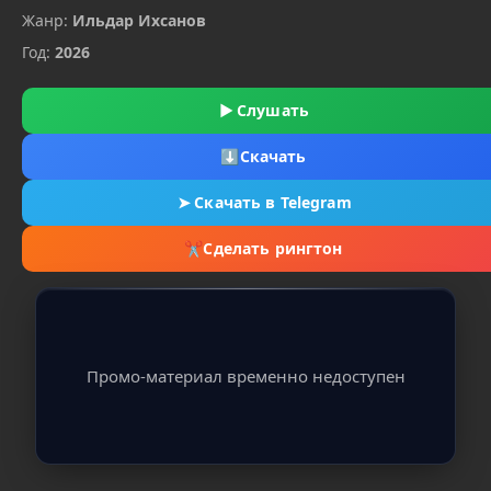
Жанр:
Ильдар Ихсанов
Год:
2026
▶
Слушать
⬇
Скачать
➤
Скачать в Telegram
✂
Сделать рингтон
Промо-материал временно недоступен