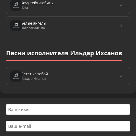
Хочу тебя любить
↓
Бока
Белые ангелы
↓
ВалераВалента
Песни исполнителя Ильдар Ихсанов
Лететь с тобой
↓
Ильдар Ихсанов