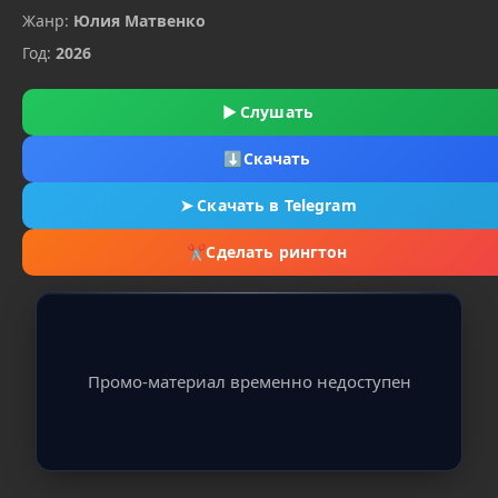
Жанр:
Юлия Матвенко
Год:
2026
▶
Слушать
⬇
Скачать
➤
Скачать в Telegram
✂
Сделать рингтон
Промо-материал временно недоступен