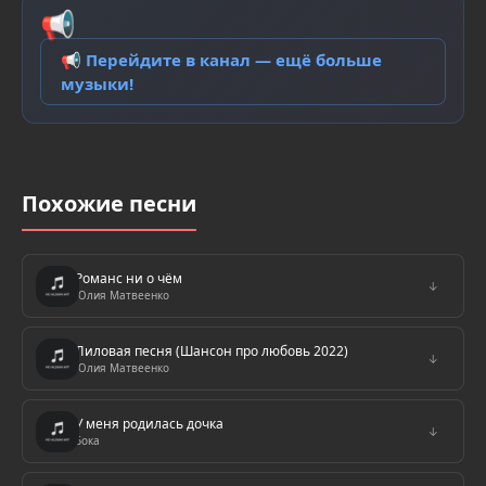
📢
📢 Перейдите в канал — ещё больше
музыки!
Похожие песни
Романс ни о чём
↓
Юлия Матвеенко
Лиловая песня (Шансон про любовь 2022)
↓
Юлия Матвеенко
У меня родилась дочка
↓
Бока