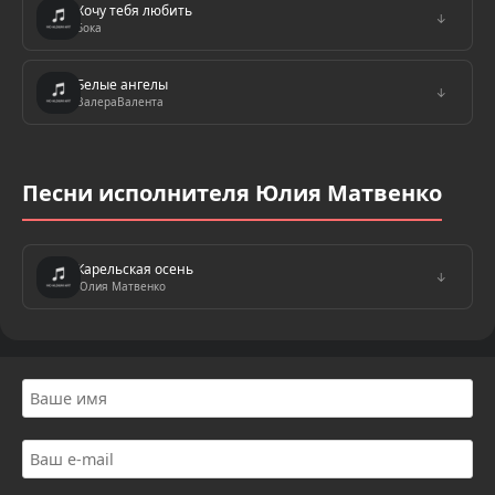
Хочу тебя любить
↓
Бока
Белые ангелы
↓
ВалераВалента
Песни исполнителя Юлия Матвенко
Карельская осень
↓
Юлия Матвенко