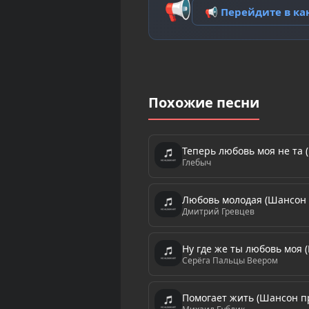
📢
📢 Перейдите в к
Похожие песни
Теперь любовь моя не та 
Глебыч
Любовь молодая (Шансон 
Дмитрий Гревцев
Ну где же ты любовь моя 
Серёга Пальцы Веером
Помогает жить (Шансон п