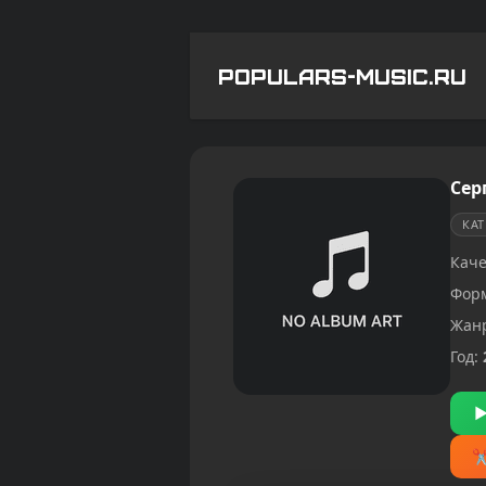
POPULARS-MUSIC.RU
Сер
КА
Каче
Фор
Жан
Год: