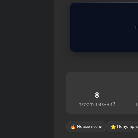
П
8
ПРОСЛУШИВАНИЙ
🔥
⭐
Новые песни
Популярна