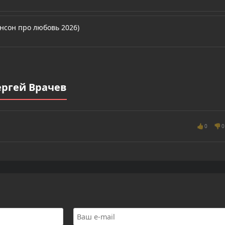
ансон про любовь 2026)
ергей Врачев
👍
👎
0
0