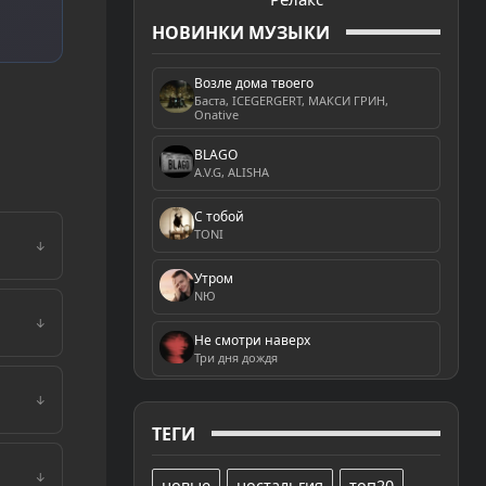
НОВИНКИ МУЗЫКИ
Возле дома твоего
Баста, ICEGERGERT, МАКСИ ГРИН,
Onative
BLAGO
A.V.G, ALISHA
С тобой
TONI
↓
Утром
NЮ
↓
Не смотри наверх
Три дня дождя
↓
ТЕГИ
↓
новые
ностальгия
топ20