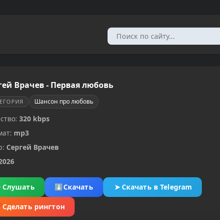
гей Врачев - Первая любовь
Шансон про любовь
ТЕГОРИЯ
ство:
320 kbps
мат:
mp3
р:
Сергей Врачев
2026
▶
Слушать
⬇
Скачать
➤
Скачать в Telegram
✂
Сделать рингтон