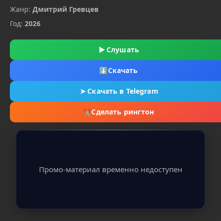
Жанр:
Дмитрий Гревцев
Год:
2026
▶
Слушать
⬇
Скачать
➤
Скачать в Telegram
✂
Сделать рингтон
Промо-материал временно недоступен