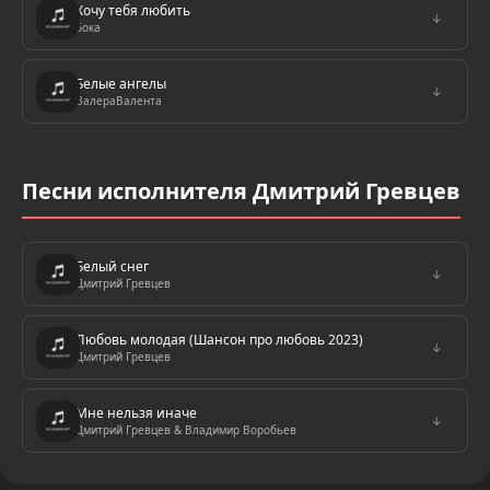
Хочу тебя любить
↓
Бока
Белые ангелы
↓
ВалераВалента
Песни исполнителя Дмитрий Гревцев
Белый снег
↓
Дмитрий Гревцев
Любовь молодая (Шансон про любовь 2023)
↓
Дмитрий Гревцев
Мне нельзя иначе
↓
Дмитрий Гревцев & Владимир Воробьев