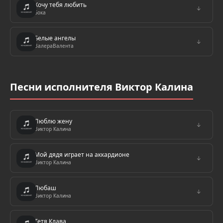
Хочу тебя любить
↓
Бока
Белые ангелы
↓
ВалераВалента
Песни исполнителя Виктор Калина
Люблю жену
↓
Виктор Калина
Мой дядя играет на аккардионе
↓
Виктор Калина
Любаш
↓
Виктор Калина
Тетя Клава