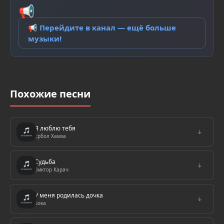
📢
📢 Перейдите в канал — ещё больше
музыки!
Похожие песни
Я люблю тебя
↓
Ербол Хамза
Судьба
↓
Виктор Карач
У меня родилась дочка
↓
Бока