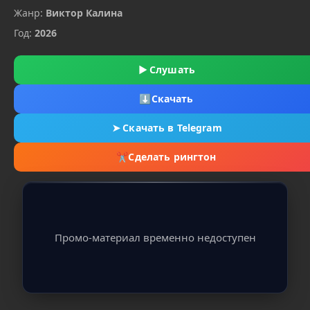
Жанр:
Виктор Калина
Год:
2026
▶
Слушать
⬇
Скачать
➤
Скачать в Telegram
✂
Сделать рингтон
Промо-материал временно недоступен