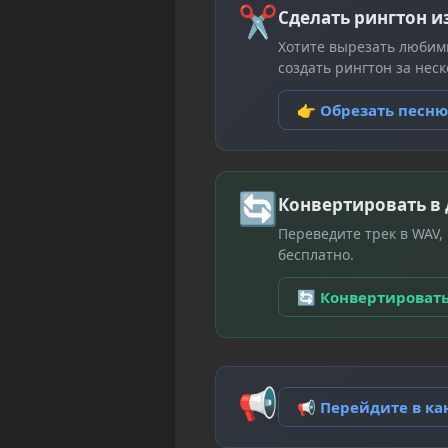
✂
Сделать рингтон и
Хотите вырезать любим
создать рингтон за неск
👉 Обрезать песн
🔄
Конвертировать в
Переведите трек в WAV,
бесплатно.
🔄 Конвертироват
📢
📢 Перейдите в к