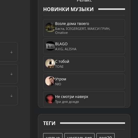
НОВИНКИ МУЗЫКИ
Возле дома твоего
Баста, ICEGERGERT, МАКСИ ГРИН,
Onative
BLAGO
A.V.G, ALISHA
↓
С тобой
TONI
↓
Утром
NЮ
↓
Не смотри наверх
Три дня дождя
ТЕГИ
новые
ностальгия
топ20