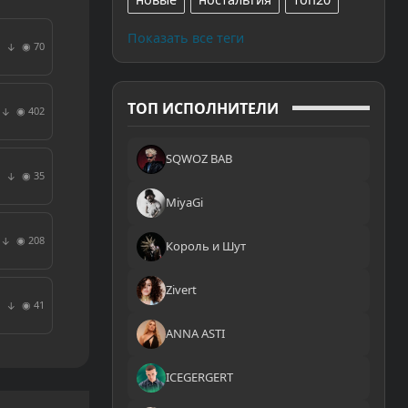
Показать все теги
◉ 70
↓
ТОП ИСПОЛНИТЕЛИ
◉ 402
↓
SQWOZ BAB
◉ 35
↓
MiyaGi
◉ 208
↓
Король и Шут
Zivert
◉ 41
↓
ANNA ASTI
ICEGERGERT