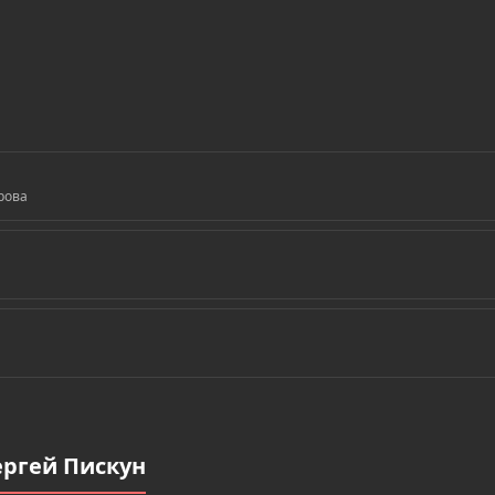
рова
ергей Пискун