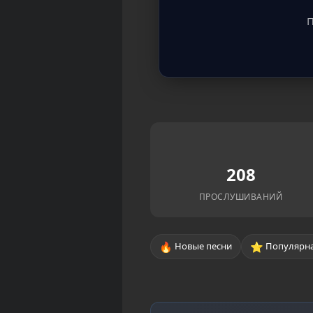
П
208
ПРОСЛУШИВАНИЙ
🔥
⭐
Новые песни
Популярна