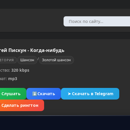
гей Пискун - Когда-нибудь
/
Шансон
Золотой шансон
ТЕГОРИЯ
ство:
320 kbps
мат:
mp3
▶
Слушать
⬇
Скачать
➤
Скачать в Telegram
✂
Сделать рингтон