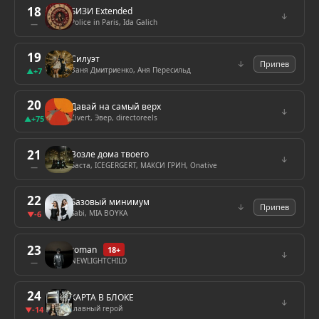
18
БИЗИ Extended
↓
Police in Paris, Ida Galich
—
19
Силуэт
↓
Припев
Ваня Дмитриенко, Аня Пересильд
+7
▲
20
Давай на самый верх
↓
Zivert, Эвер, directoreels
+75
▲
21
Возле дома твоего
↓
Баста, ICEGERGERT, МАКСИ ГРИН, Onative
—
22
Базовый минимум
↓
Припев
Sabi, MIA BOYKA
-6
▼
23
roman
18+
↓
NEWLIGHTCHILD
—
24
КАРТА В БЛОКЕ
↓
главный герой
-14
▼