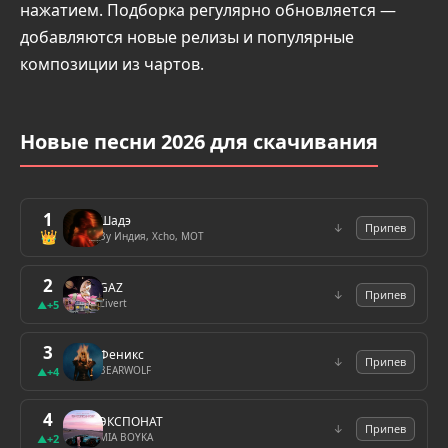
нажатием. Подборка регулярно обновляется —
добавляются новые релизы и популярные
композиции из чартов.
Новые песни 2026 для скачивания
1
Шадэ
↓
Припев
👑
By Индия, Xcho, MOT
2
GAZ
↓
Припев
Zivert
+5
▲
3
Феникс
↓
Припев
BEARWOLF
+4
▲
4
ЭКСПОНАТ
↓
Припев
MIA BOYKA
+2
▲