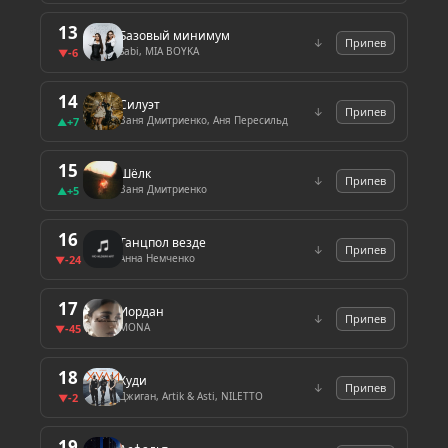
13
Базовый минимум
↓
Припев
Sabi, MIA BOYKA
-6
▼
14
Силуэт
↓
Припев
Ваня Дмитриенко, Аня Пересильд
+7
▲
15
Шёлк
↓
Припев
Ваня Дмитриенко
+5
▲
16
Танцпол везде
↓
Припев
Анна Немченко
-24
▼
17
Иордан
↓
Припев
MONA
-45
▼
18
Худи
↓
Припев
Джиган, Artik & Asti, NILETTO
-2
▼
19