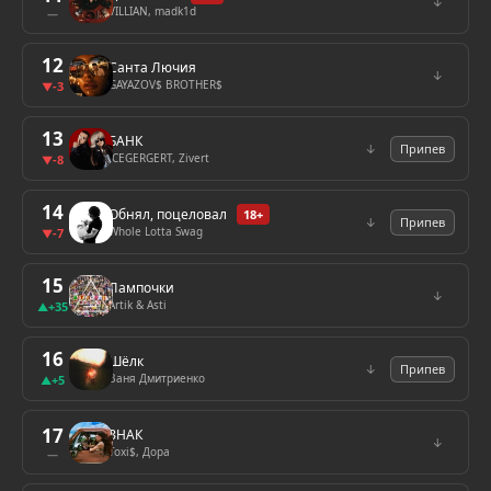
↓
VILLIAN, madk1d
—
12
Санта Лючия
↓
GAYAZOV$ BROTHER$
-3
▼
13
БАНК
↓
Припев
ICEGERGERT, Zivert
-8
▼
14
Обнял, поцеловал
18+
↓
Припев
Whole Lotta Swag
-7
▼
15
Лампочки
↓
Artik & Asti
+35
▲
16
Шёлк
↓
Припев
Ваня Дмитриенко
+5
▲
17
ЗНАК
↓
Toxi$, Дора
—