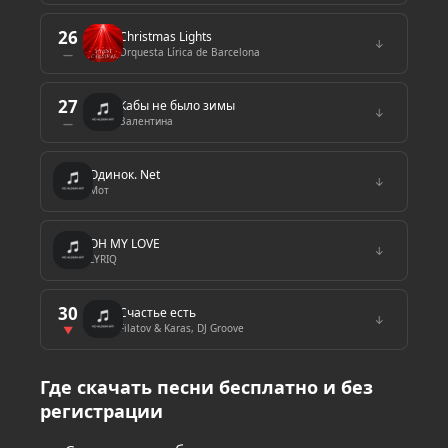
26
Christmas Lights
↓
Orquesta Lírica de Barcelona
—
27
Кабы не было зимы
↓
Валентина
—
Одинок. Net
↓
Мот
OH MY LOVE
↓
LYRIQ
30
Счастье есть
↓
Filatov & Karas, DJ Groove
▼
Где скачать песни бесплатно и без
регистрации