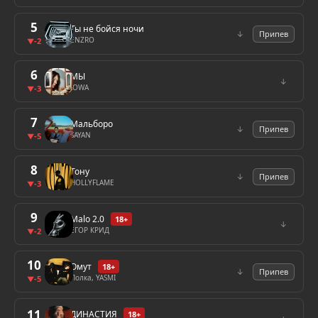
5
Ты не бойся ночи
↓
Припев
ENZRO
-2
▼
6
МЫ
↓
IOWA
-3
▼
7
Мальборо
↓
Припев
SAYAN
-5
▼
8
Тону
↓
Припев
HOLLYFLAME
-3
▼
9
Malo 2.0
18+
↓
ЕГОР КРИД
-2
▼
10
Омут
18+
↓
Припев
Полка, YASMI
-5
▼
11
ДИНАСТИЯ
18+