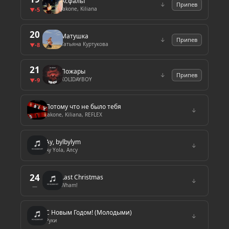
Асфальт
↓
Припев
Jakone, Kiliana
-5
▼
20
Матушка
↓
Припев
Татьяна Куртукова
-8
▼
21
Пожары
↓
Припев
XOLIDAYBOY
-9
▼
Потому что не было тебя
↓
Jakone, Kiliana, REFLEX
Ay, bylbylym
↓
Ay Yola, Алсу
24
Last Christmas
↓
Wham!
—
С Новым Годом! (Молодыми)
↓
Руки