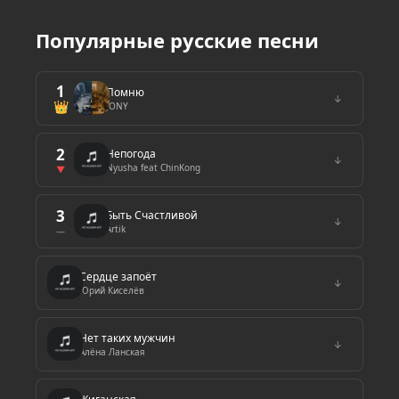
Популярные русские песни
1
Помню
↓
👑
JONY
2
Непогода
↓
Nyusha feat ChinKong
▼
3
Быть Счастливой
↓
Artik
—
Сердце запоёт
↓
Юрий Киселёв
Нет таких мужчин
↓
Алёна Ланская