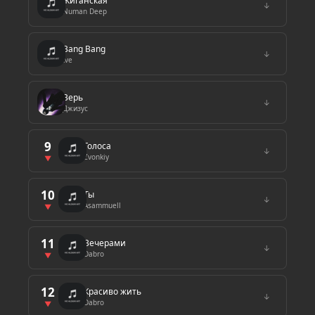
Жиганская
↓
Numan Deep
Bang Bang
↓
Ive
Верь
↓
Джизус
9
Голоса
↓
Zvonkiy
▼
10
Ты
↓
Asammuell
▼
11
Вечерами
↓
Dabro
▼
12
Красиво жить
↓
Dabro
▼