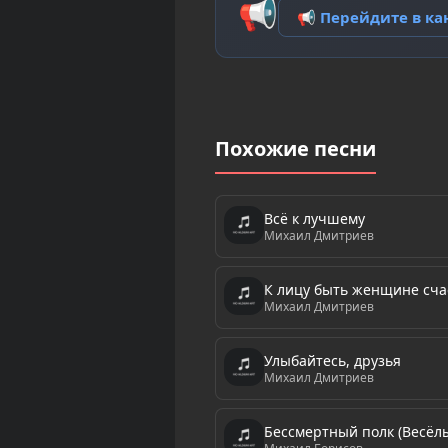
📢
📢 Перейдите в к
Похожие песни
Всё к лучшему
Михаил Дмитриев
К лицу быть женщине сча
Михаил Дмитриев
Улыбайтесь, друзья
Михаил Дмитриев
Бессмертный полк (Весёл