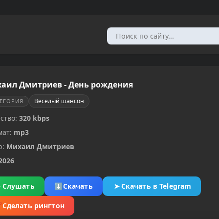
аил Дмитриев - День рождения
Веселый шансон
ТЕГОРИЯ
ство:
320 kbps
мат:
mp3
р:
Михаил Дмитриев
2026
▶
Слушать
⬇
Скачать
➤
Скачать в Telegram
✂
Сделать рингтон