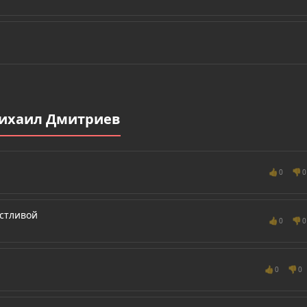
Михаил Дмитриев
👍
👎
0
0
стливой
👍
👎
0
0
👍
👎
0
0