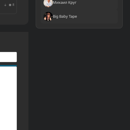
Михаил Круг
◉ 8
↓
Big Baby Tape