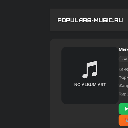
POPULARS-MUSIC.RU
Мих
КА
Каче
Фор
Жан
Год: