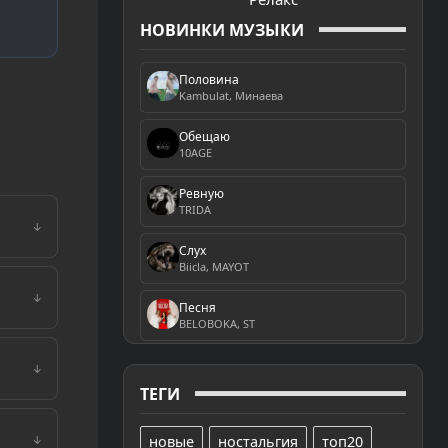
НОВИНКИ МУЗЫКИ
Половина
Kambulat, Минаева
Обещаю
10AGE
Ревную
TRIDA
↓
Слух
Biicla, MAYOT
↓
Песня
BELOBOKA, ST
↓
ТЕГИ
новые
ностальгия
топ20
↓