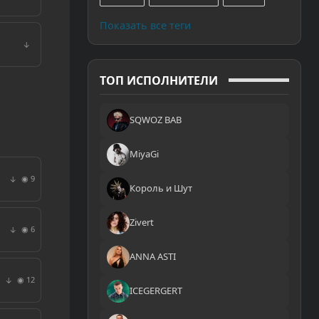
Показать все теги
↓
ТОП ИСПОЛНИТЕЛИ
SQWOZ BAB
MiyaGi
◉ 9
↓
Король и Шут
Zivert
◉ 6
↓
ANNA ASTI
◉ 12
↓
ICEGERGERT