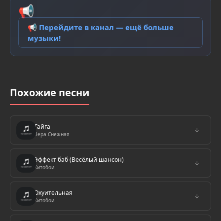
📢
📢 Перейдите в канал — ещё больше
музыки!
Похожие песни
Тайга
↓
Вера Снежная
Эффект баб (Весёлый шансон)
↓
Хитобои
Охуительная
↓
Хитобои