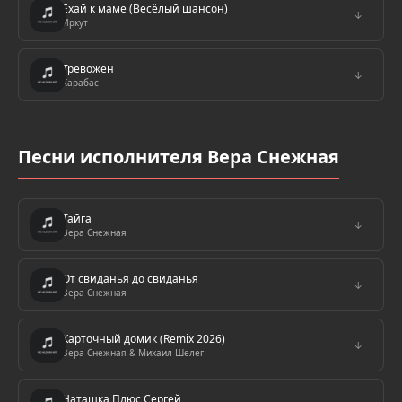
Ехай к маме (Весёлый шансон)
↓
Иркут
Тревожен
↓
Карабас
Песни исполнителя Вера Снежная
Тайга
↓
Вера Снежная
От свиданья до свиданья
↓
Вера Снежная
Карточный домик (Remix 2026)
↓
Вера Снежная & Михаил Шелег
Наташка Плюс Сергей