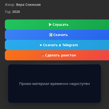
Жанр:
Вера Снежная
Год:
2026
▶
Слушать
⬇
Скачать
➤
Скачать в Telegram
✂
Сделать рингтон
Промо-материал временно недоступен