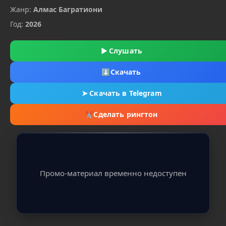
Жанр:
Алмас Багратиони
Год:
2026
▶
Слушать
⬇
Скачать
➤
Скачать в Telegram
✂
Сделать рингтон
Промо-материал временно недоступен