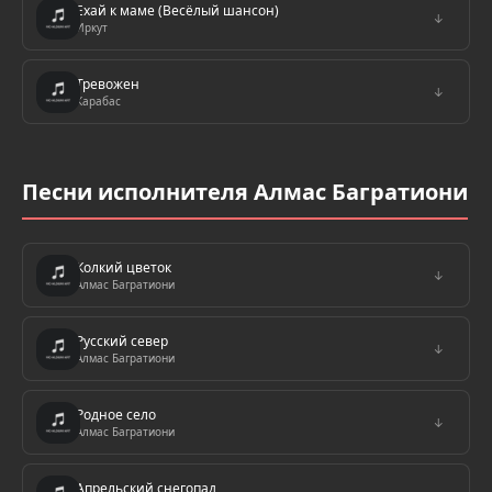
Ехай к маме (Весёлый шансон)
↓
Иркут
Тревожен
↓
Карабас
Песни исполнителя Алмас Багратиони
Колкий цветок
↓
Алмас Багратиони
Русский север
↓
Алмас Багратиони
Родное село
↓
Алмас Багратиони
Апрельский снегопад