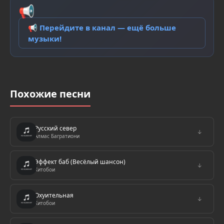
📢
📢 Перейдите в канал — ещё больше
музыки!
Похожие песни
Русский север
↓
Алмас Багратиони
Эффект баб (Весёлый шансон)
↓
Хитобои
Охуительная
↓
Хитобои