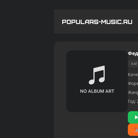
POPULARS-MUSIC.RU
Фед
КА
Каче
Фор
Жан
Год: