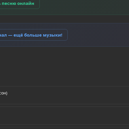
ь песню онлайн
анал — ещё больше музыки!
сон)