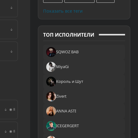
↓
Показать все теги
↓
ТОП ИСПОЛНИТЕЛИ
SQWOZ BAB
↓
MiyaGi
Король и Шут
Zivert
◉ 8
↓
ANNA ASTI
ICEGERGERT
◉ 8
↓