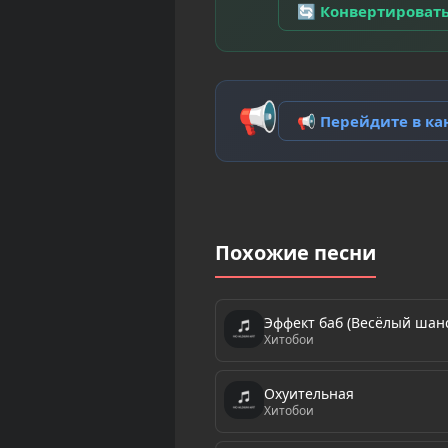
🔄 Конвертироват
📢
📢 Перейдите в к
Похожие песни
Эффект баб (Весёлый шан
Хитобои
Охуительная
Хитобои