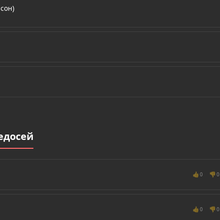
сон)
едосей
👍
👎
0
0
👍
👎
0
0