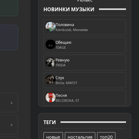
НОВИНКИ МУЗЫКИ
Половина
Kambulat, Минаева
Обещаю
10AGE
Ревную
TRIDA
Слух
Biicla, MAYOT
Песня
BELOBOKA, ST
↓
ТЕГИ
↓
новые
ностальгия
топ20