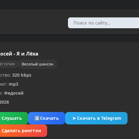
осей - Я и Лёха
Веселый шансон
ТЕГОРИЯ
ство:
320 kbps
мат:
mp3
р:
Федосей
2026
▶
Слушать
⬇
Скачать
➤
Скачать в Telegram
✂
Сделать рингтон