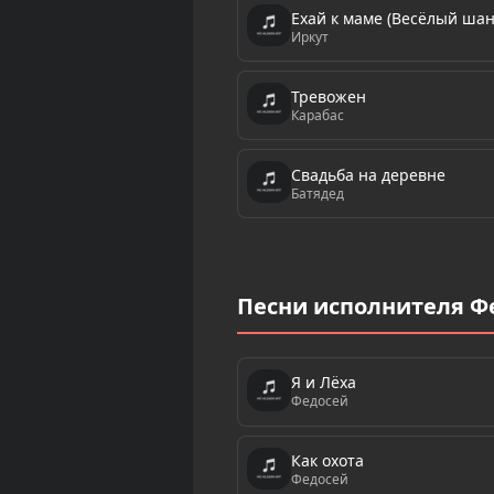
Ехай к маме (Весёлый шан
Иркут
Тревожен
Карабас
Свадьба на деревне
Батядед
Песни исполнителя Ф
Я и Лёха
Федосей
Как охота
Федосей