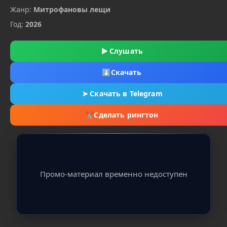
Жанр:
Митрофановы лещи
Год:
2026
▶
Слушать
⬇
Скачать
➤
Скачать в Telegram
✂
Сделать рингтон
Промо-материал временно недоступен