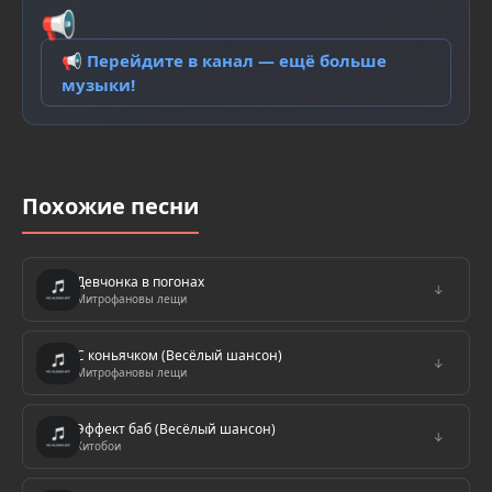
📢
📢 Перейдите в канал — ещё больше
музыки!
Похожие песни
Девчонка в погонах
↓
Митрофановы лещи
С коньячком (Весёлый шансон)
↓
Митрофановы лещи
Эффект баб (Весёлый шансон)
↓
Хитобои