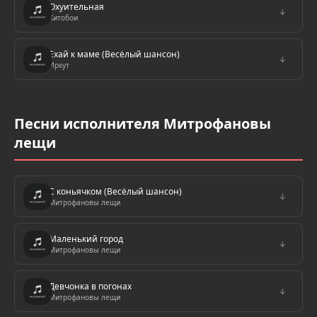
Охуительная
↓
Хитобои
Ехай к маме (Весёлый шансон)
↓
Иркут
Песни исполнителя Митрофановы
лещи
С коньячком (Весёлый шансон)
↓
Митрофановы лещи
Маленький город
↓
Митрофановы лещи
Девчонка в погонах
↓
Митрофановы лещи