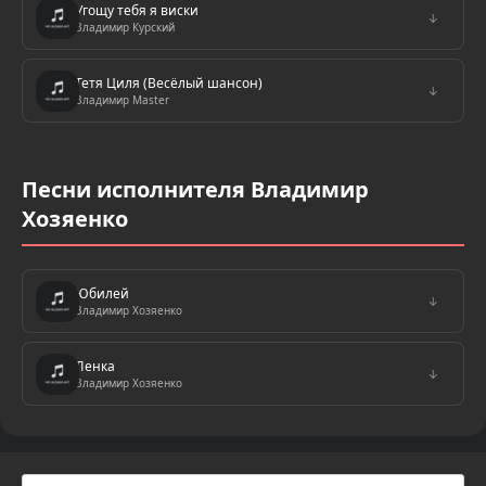
Угощу тебя я виски
↓
Владимир Курский
Тетя Циля (Весёлый шансон)
↓
Владимир Master
Песни исполнителя Владимир
Хозяенко
Юбилей
↓
Владимир Хозяенко
Ленка
↓
Владимир Хозяенко