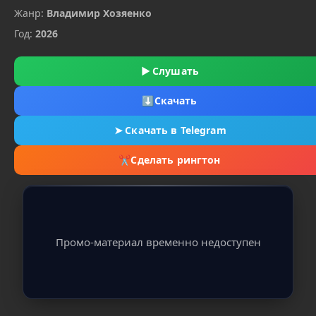
Жанр:
Владимир Хозяенко
Год:
2026
▶
Слушать
⬇
Скачать
➤
Скачать в Telegram
✂
Сделать рингтон
Промо-материал временно недоступен