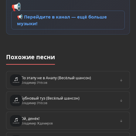
📢
📢 Перейдите в канал — ещё больше
музыки!
Похожие песни
По этапу не в Анапу (Весёлый шансон)
↓
Владимир Утёсов
Бубновый туз (Весёлый шансон)
↓
Владимир Утёсов
Ой, денёк!
↓
Владимир Ждамиров