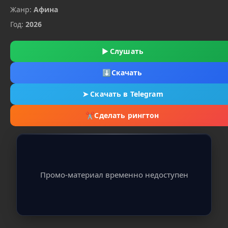
Жанр:
Афина
Год:
2026
▶
Слушать
⬇
Скачать
➤
Скачать в Telegram
✂
Сделать рингтон
Промо-материал временно недоступен