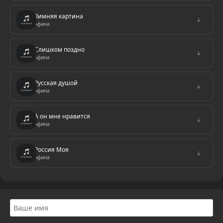
Зимняя картина
↓
Афина
Слишком поздно
↓
Афина
Русская душой
↓
Афина
А он мне нравится
↓
Афина
Россия Моя
↓
Афина