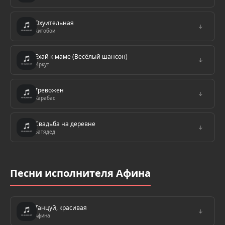
Охуительная
↓
Хитобои
Ехай к маме (Весёлый шансон)
↓
Иркут
Тревожен
↓
Карабас
Свадьба на деревне
↓
Батядед
Песни исполнителя Афина
Танцуй, красивая
↓
Афина