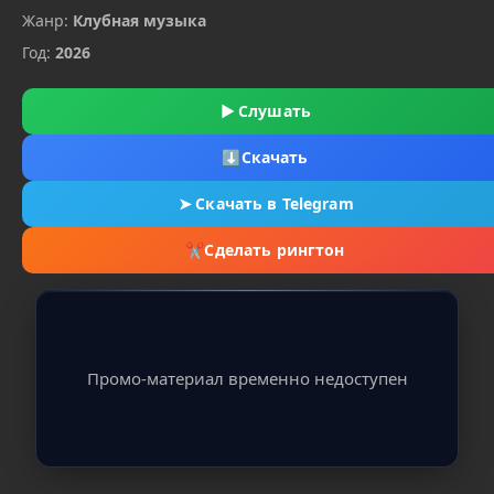
Жанр:
Клубная музыка
Год:
2026
▶
Слушать
⬇
Скачать
➤
Скачать в Telegram
✂
Сделать рингтон
Промо-материал временно недоступен