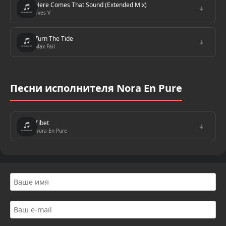
Here Comes That Sound (Extended Mix)
↓
Yves V
Turn The Tide
↓
Max Fail
Песни исполнителя Nora En Pure
Tibet
↓
Nora En Pure