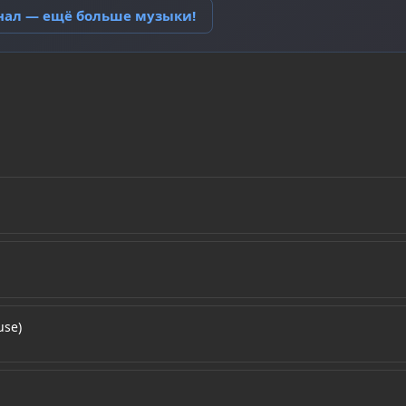
анал — ещё больше музыки!
use)