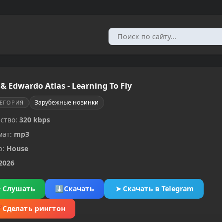
 & Edwardo Atlas - Learning To Fly
Зарубежные новинки
ТЕГОРИЯ
ство:
320 kbps
мат:
mp3
р:
House
2026
▶
Слушать
⬇
Скачать
➤
Скачать в Telegram
✂
Сделать рингтон