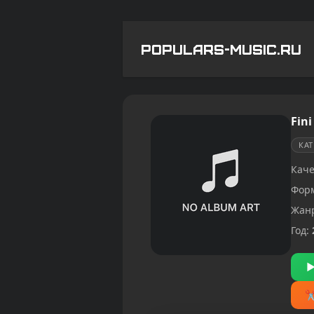
POPULARS-MUSIC.RU
Fini
КА
Каче
Фор
Жан
Год: