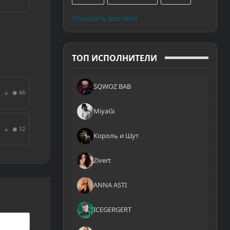
Показать все теги
ТОП ИСПОЛНИТЕЛИ
SQWOZ BAB
◉ 66
↓
MiyaGi
◉ 12
↓
Король и Шут
Zivert
ANNA ASTI
ICEGERGERT