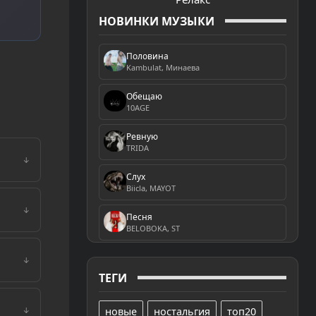
НОВИНКИ МУЗЫКИ
Половина
Kambulat, Минаева
Обещаю
10AGE
Ревную
TRIDA
↓
Слух
Biicla, MAYOT
↓
Песня
BELOBOKA, ST
↓
ТЕГИ
новые
ностальгия
топ20
↓