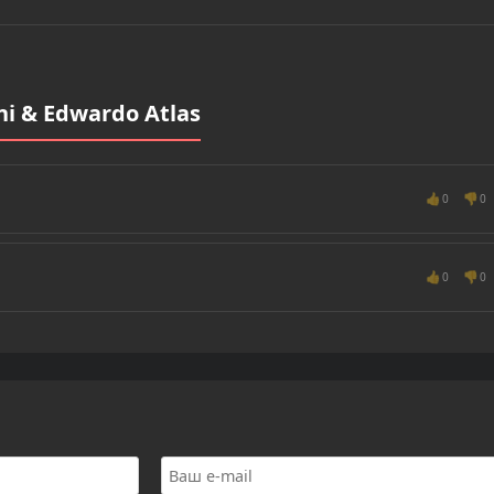
i & Edwardo Atlas
👍
👎
0
0
👍
👎
0
0