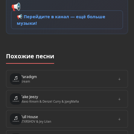
📢
📢 Перейдите в канал — ещё больше
музыки!
Похожие песни
Paradigm
↓
Kream
Fake Jeezy
↓
Maxo Kream & Denzel Curry & JpegMafia
Full House
↓
STXRSHOV & Jey Lilan