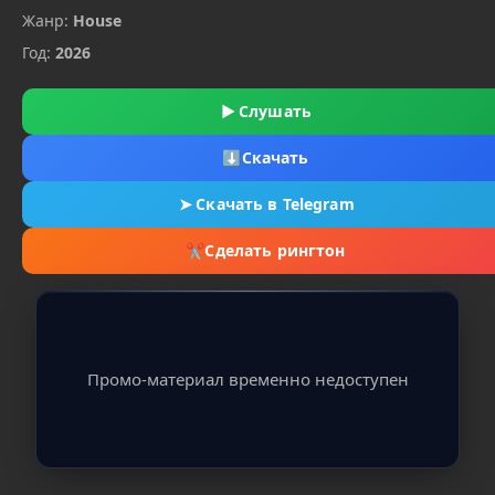
Жанр:
House
Год:
2026
▶
Слушать
⬇
Скачать
➤
Скачать в Telegram
✂
Сделать рингтон
Промо-материал временно недоступен