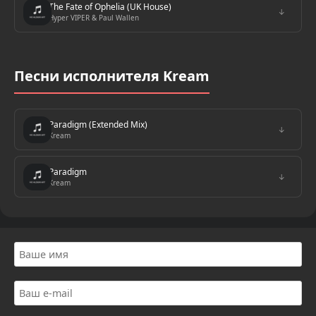
The Fate of Ophelia (UK House)
↓
Hyper VIPER & Paul Wallen
Песни исполнителя Kream
Paradigm (Extended Mix)
↓
Kream
Paradigm
↓
Kream