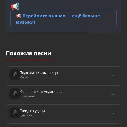
📢
📢 Перейдите в канал — ещё больше
музыки!
Похожие песни
Подозрительные лица
↓
Мафик
Кошелёчки-чемоданчики
↓
Воровайки
Солдаты удачи
↓
Дэн Ясюк