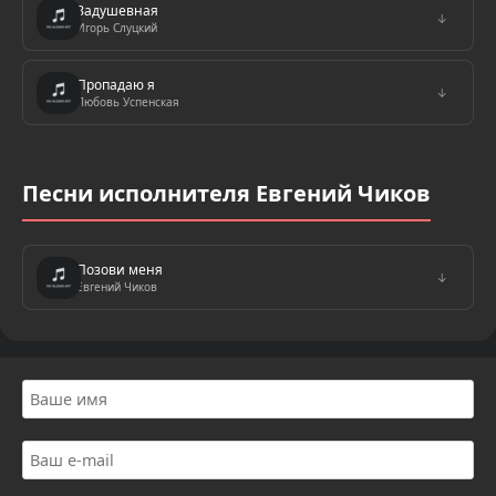
Задушевная
↓
Игорь Слуцкий
Пропадаю я
↓
Любовь Успенская
Песни исполнителя Евгений Чиков
Позови меня
↓
Евгений Чиков