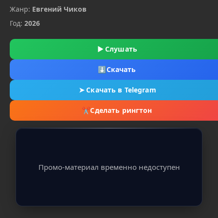
Жанр:
Евгений Чиков
Год:
2026
▶
Слушать
⬇
Скачать
➤
Скачать в Telegram
✂
Сделать рингтон
Промо-материал временно недоступен