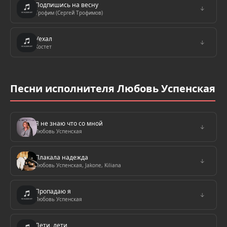
Подпишись на весну
↓
Трофим (Сергей Трофимов)
Уехал
↓
Костет
Песни исполнителя Любовь Успенская
Я не знаю что со мной
↓
Любовь Успенская
Плакала надежда
↓
Любовь Успенская, Jakone, Kiliana
Пропадаю я
↓
Любовь Успенская
Лети, лети