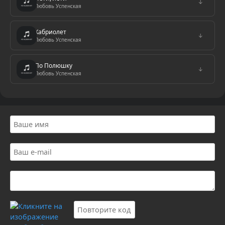
↓
Любовь Успенская
Кабриолет
↓
Любовь Успенская
По Полюшку
↓
Любовь Успенская