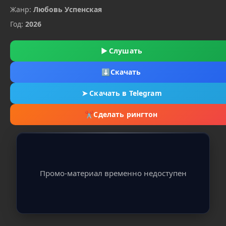
Жанр:
Любовь Успенская
Год:
2026
▶
Слушать
⬇
Скачать
➤
Скачать в Telegram
✂
Сделать рингтон
Промо-материал временно недоступен