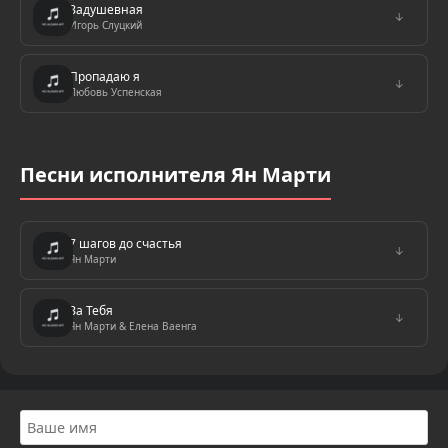
Задушевная
↓
Игорь Слуцкий
Пропадаю я
↓
Любовь Успенская
Песни исполнителя Ян Марти
7 шагов до счастья
↓
Ян Марти
За Тебя
↓
Ян Марти & Елена Ваенга