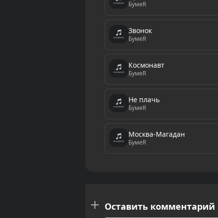
БумеR
Звонок
БумеR
Космонавт
БумеR
Не плачь
БумеR
Москва-Магадан
БумеR
Оставить комментарий