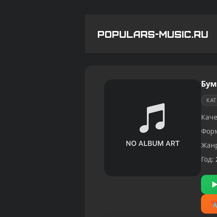
POPULARS-MUSIC.RU
Бум
КА
Каче
Фор
Жан
Год: