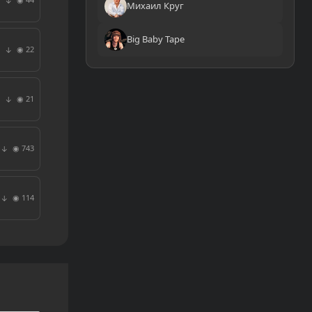
↓
Михаил Круг
Big Baby Tape
◉ 22
↓
◉ 21
↓
◉ 743
↓
◉ 114
↓