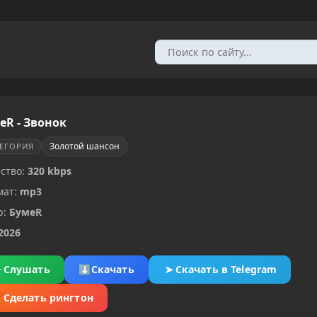
еR - Звонок
Золотой шансон
ТЕГОРИЯ
ство:
320 kbps
мат:
mp3
р:
БумеR
2026
▶
Слушать
⬇
Скачать
➤
Скачать в Telegram
✂
Сделать рингтон