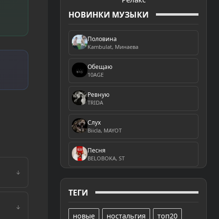
НОВИНКИ МУЗЫКИ
Половина
Kambulat, Минаева
Обещаю
10AGE
Ревную
TRIDA
Слух
Biicla, MAYOT
Песня
BELOBOKA, ST
↓
ТЕГИ
↓
новые
ностальгия
топ20