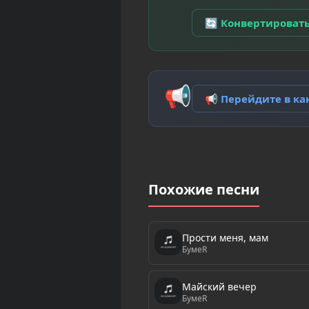
🔄 Конвертироват
📢
📢 Перейдите в к
Похожие песни
Прости меня, мам
БумеR
Майский вечер
БумеR