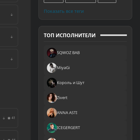
Показать все теги
↓
ТОП ИСПОЛНИТЕЛИ
↓
SQWOZ BAB
↓
MiyaGi
Король и Шут
Zivert
ANNA ASTI
◉ 41
↓
ICEGERGERT
◉ 44