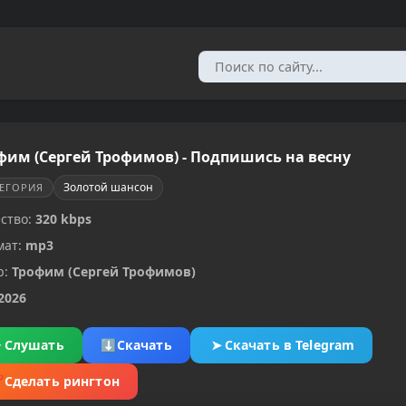
фим (Сергей Трофимов) - Подпишись на весну
Золотой шансон
ТЕГОРИЯ
ство:
320 kbps
мат:
mp3
р:
Трофим (Сергей Трофимов)
2026
▶
Слушать
⬇
Скачать
➤
Скачать в Telegram
✂
Сделать рингтон