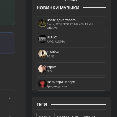
НОВИНКИ МУЗЫКИ
Возле дома твоего
Баста, ICEGERGERT, МАКСИ ГРИН,
Onative
BLAGO
A.V.G, ALISHA
С тобой
TONI
Утром
NЮ
Не смотри наверх
Три дня дождя
↓
ТЕГИ
новые
ностальгия
топ20
↓