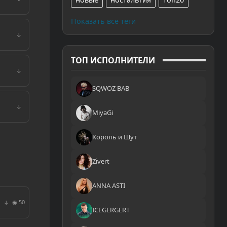
Показать все теги
↓
ТОП ИСПОЛНИТЕЛИ
↓
SQWOZ BAB
↓
MiyaGi
Король и Шут
Zivert
ANNA ASTI
◉ 50
↓
ICEGERGERT