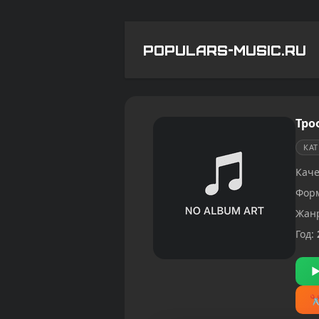
POPULARS-MUSIC.RU
Тро
КА
Каче
Фор
Жан
Год: