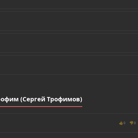
рофим (Сергей Трофимов)
👍
👎
0
0