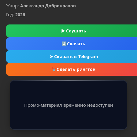
Жанр:
Александр Добронравов
Год:
2026
▶
Слушать
⬇
Скачать
➤
Скачать в Telegram
✂
Сделать рингтон
Промо-материал временно недоступен