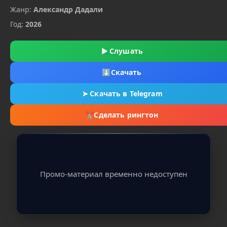
Жанр:
Александр Дадали
Год:
2026
▶
Слушать
⬇
Скачать
➤
Скачать в Telegram
✂
Сделать рингтон
Промо-материал временно недоступен