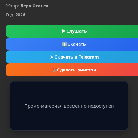
Жанр:
Лера Огонек
Год:
2026
▶
Слушать
⬇
Скачать
➤
Скачать в Telegram
✂
Сделать рингтон
Промо-материал временно недоступен