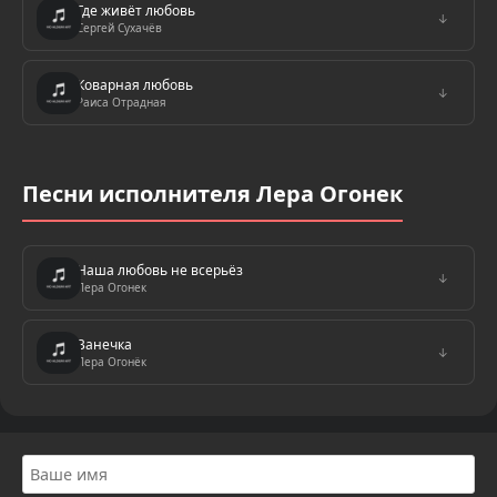
Где живёт любовь
↓
Сергей Сухачёв
Коварная любовь
↓
Раиса Отрадная
Песни исполнителя Лера Огонек
Наша любовь не всерьёз
↓
Лера Огонек
Ванечка
↓
Лера Огонёк