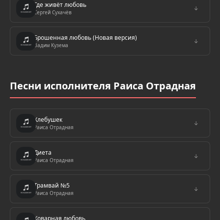
Где живёт любовь
↓
Сергей Сухачёв
Брошенная любовь (Новая версия)
↓
Вадим Кузема
Песни исполнителя Раиса Отрадная
Хлебушек
↓
Раиса Отрадная
Диета
↓
Раиса Отрадная
Трамвай №5
↓
Раиса Отрадная
Коварная любовь