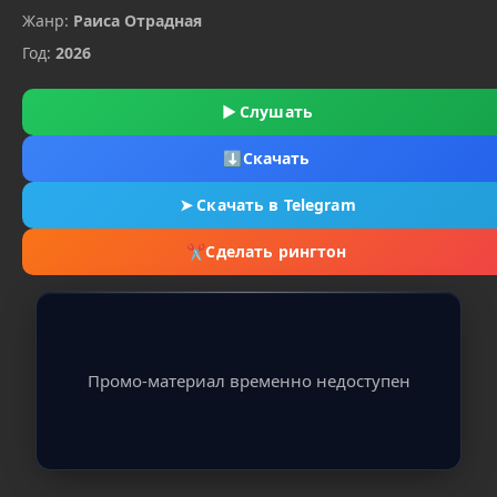
Жанр:
Раиса Отрадная
Год:
2026
▶
Слушать
⬇
Скачать
➤
Скачать в Telegram
✂
Сделать рингтон
Промо-материал временно недоступен