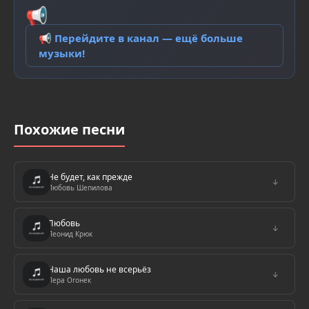
📢
📢 Перейдите в канал — ещё больше
музыки!
Похожие песни
Не будет, как прежде
↓
Любовь Шепилова
Любовь
↓
Леонид Крюк
Наша любовь не всерьёз
↓
Лера Огонек