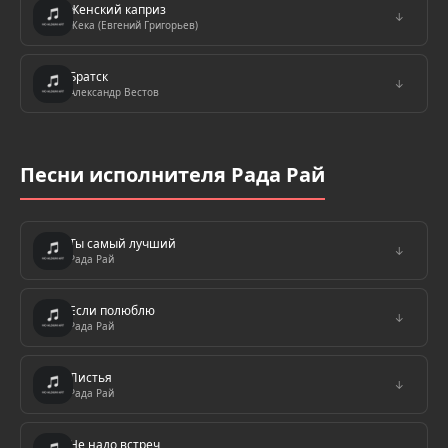
Женский каприз
↓
Жека (Евгений Григорьев)
Братск
↓
Александр Вестов
Песни исполнителя Рада Рай
Ты самый лучший
↓
Рада Рай
Если полюблю
↓
Рада Рай
Листья
↓
Рада Рай
Не надо встреч