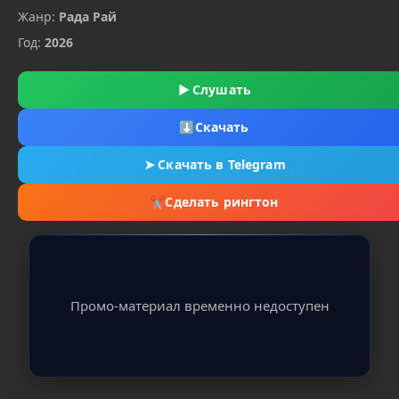
Жанр:
Рада Рай
Год:
2026
▶
Слушать
⬇
Скачать
➤
Скачать в Telegram
✂
Сделать рингтон
Промо-материал временно недоступен