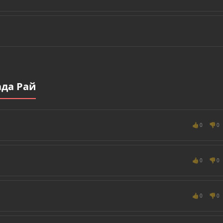
ада Рай
👍
👎
0
0
👍
👎
0
0
👍
👎
0
0