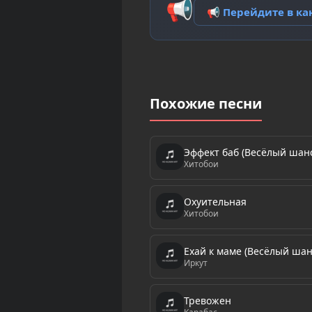
📢
📢 Перейдите в к
Похожие песни
Эффект баб (Весёлый шан
Хитобои
Охуительная
Хитобои
Ехай к маме (Весёлый шан
Иркут
Тревожен