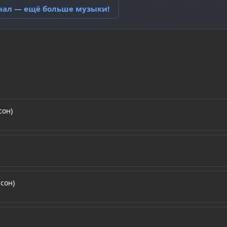
анал — ещё больше музыки!
сон)
сон)