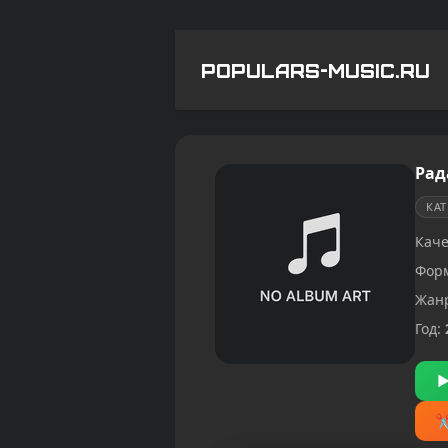
POPULARS-MUSIC.RU
Рад
КА
Каче
Фор
Жан
Год: