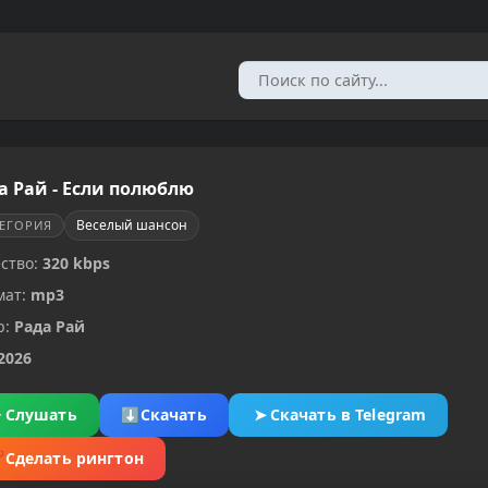
а Рай - Если полюблю
Веселый шансон
ТЕГОРИЯ
ство:
320 kbps
мат:
mp3
р:
Рада Рай
2026
▶
Слушать
⬇
Скачать
➤
Скачать в Telegram
✂
Сделать рингтон