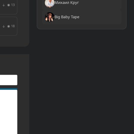
Михаил Круг
◉ 13
↓
Big Baby Tape
◉ 18
↓