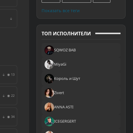
Показать все теги
↓
ТОП ИСПОЛНИТЕЛИ
SQWOZ BAB
MiyaGi
◉ 13
↓
Король и Шут
Zivert
◉ 22
↓
ANNA ASTI
◉ 34
↓
ICEGERGERT