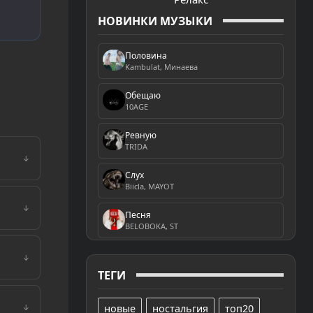
НОВИНКИ МУЗЫКИ
Половина
Kambulat, Минаева
Обещаю
10AGE
Ревную
TRIDA
↓
Слух
Biicla, MAYOT
↓
Песня
BELOBOKA, ST
↓
ТЕГИ
новые
ностальгия
топ20
↓