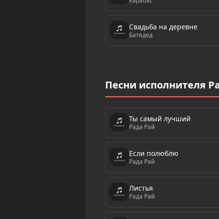
Карабас
Свадьба на деревне
Батядед
Песни исполнителя Р
Ты самый лучший
Рада Рай
Если полюблю
Рада Рай
Листья
Рада Рай