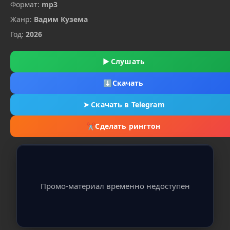
Формат:
mp3
Жанр:
Вадим Кузема
Год:
2026
▶
Слушать
⬇
Скачать
➤
Скачать в Telegram
✂
Сделать рингтон
Промо-материал временно недоступен