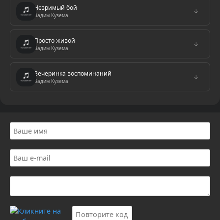
Незримый бой
↓
Вадим Кузема
Просто живой
↓
Вадим Кузема
Вечеринка воспоминаний
↓
Вадим Кузема