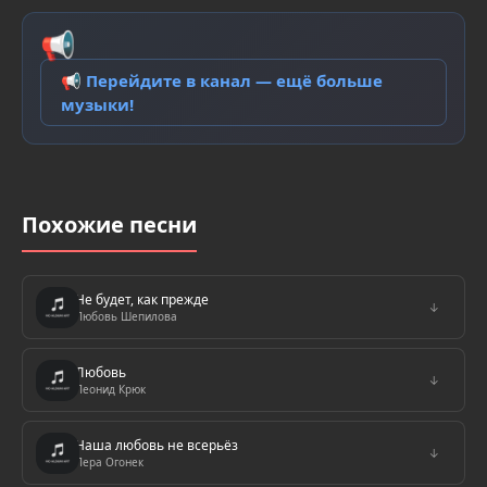
📢
📢 Перейдите в канал — ещё больше
музыки!
Похожие песни
Не будет, как прежде
↓
Любовь Шепилова
Любовь
↓
Леонид Крюк
Наша любовь не всерьёз
↓
Лера Огонек