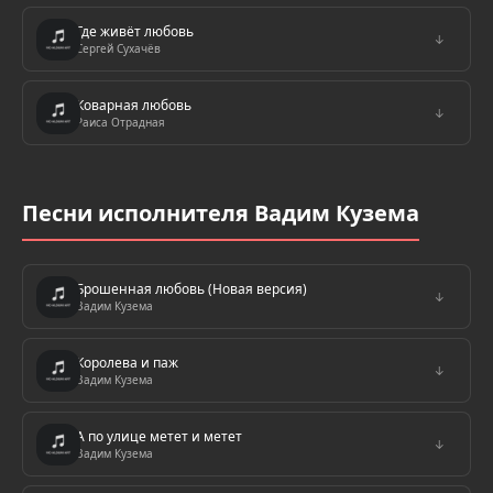
Где живёт любовь
↓
Сергей Сухачёв
Коварная любовь
↓
Раиса Отрадная
Песни исполнителя Вадим Кузема
Брошенная любовь (Новая версия)
↓
Вадим Кузема
Королева и паж
↓
Вадим Кузема
А по улице метет и метет
↓
Вадим Кузема